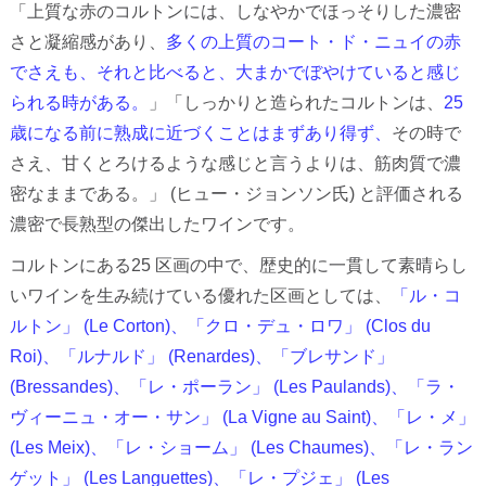
「上質な赤のコルトンには、しなやかでほっそりした濃密
さと凝縮感があり、
多くの上質のコート・ド・ニュイの赤
でさえも、それと比べると、大まかでぼやけていると感じ
られる時がある。
」「しっかりと造られたコルトンは、
25
歳になる前に熟成に近づくことはまずあり得ず、
その時で
さえ、甘くとろけるような感じと言うよりは、筋肉質で濃
密なままである。」 (ヒュー・ジョンソン氏) と評価される
濃密で長熟型の傑出したワインです。
コルトンにある25 区画の中で、歴史的に一貫して素晴らし
いワインを生み続けている優れた区画としては、
「ル・コ
ルトン」 (Le Corton)、「クロ・デュ・ロワ」 (Clos du
Roi)、「ルナルド」 (Renardes)、「ブレサンド」
(Bressandes)、「レ・ポーラン」 (Les Paulands)、「ラ・
ヴィーニュ・オー・サン」 (La Vigne au Saint)、「レ・メ」
(Les Meix)、「レ・ショーム」 (Les Chaumes)、「レ・ラン
ゲット」 (Les Languettes)、「レ・プジェ」 (Les