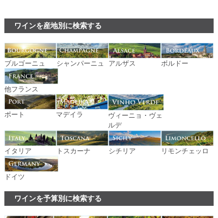
ワインを産地別に検索する
ブルゴーニュ
シャンパーニュ
アルザス
ボルドー
他フランス
ポート
マデイラ
ヴィーニョ・ヴェ
ルデ
イタリア
トスカーナ
シチリア
リモンチェッロ
ドイツ
ワインを予算別に検索する