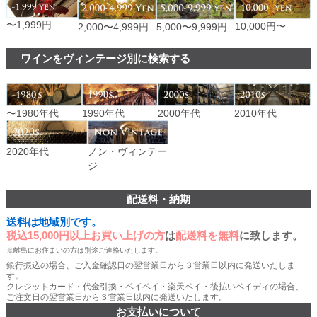
〜1,999円
10,000円〜
2,000〜4,999円
5,000〜9,999円
ワインをヴィンテージ別に検索する
〜1980年代
1990年代
2000年代
2010年代
ノン・ヴィンテー
2020年代
ジ
配送料・納期
送料は地域別です。
税込15,000円以上お買い上げの方
は
配送料を無料
に致します。
※離島にお住まいの方は別途ご連絡いたします。
銀行振込の場合、ご入金確認日の翌営業日から３営業日以内に発送いたしま
す。
クレジットカード・代金引換・ペイペイ・楽天ペイ・後払いペイディの場合、
ご注文日の翌営業日から３営業日以内に発送いたします。
お支払いについて