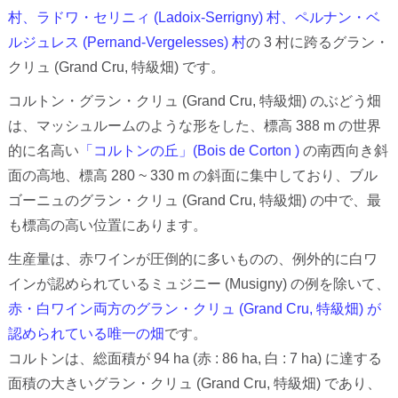
村、ラドワ・セリニィ (Ladoix-Serrigny) 村、ペルナン・ベ
ルジュレス (Pernand-Vergelesses) 村
の 3 村に跨るグラン・
クリュ (Grand Cru, 特級畑) です。
コルトン・グラン・クリュ (Grand Cru, 特級畑) のぶどう畑
は、マッシュルームのような形をした、標高 388 m の世界
的に名高い
「コルトンの丘」(Bois de Corton )
の南西向き斜
面の高地、標高 280 ~ 330 m の斜面に集中しており、ブル
ゴーニュのグラン・クリュ (Grand Cru, 特級畑) の中で、最
も標高の高い位置にあります。
生産量は、赤ワインが圧倒的に多いものの、例外的に白ワ
インが認められているミュジニー (Musigny) の例を除いて、
赤・白ワイン両方のグラン・クリュ (Grand Cru, 特級畑) が
認められている唯一の畑
です。
コルトンは、総面積が 94 ha (赤 : 86 ha, 白 : 7 ha) に達する
面積の大きいグラン・クリュ (Grand Cru, 特級畑) であり、