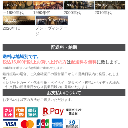
～1980年代
1990年代
2000年代
2010年代
ノン・ヴィンテー
2020年代
ジ
配送料・納期
送料は地域別です。
税込15,000円以上お買い上げの方
は
配送料を無料
に致します。
※離島にお住まいの方は別途ご連絡いたします。
銀行振込の場合、ご入金確認日の翌営業日から３営業日以内に発送いたしま
す。
クレジットカード・代金引換・ペイペイ・楽天ペイ・後払いペイディの場合、
ご注文日の翌営業日から３営業日以内に発送いたします。
お支払いについて
お支払いは以下の方法がご選択いただけます。