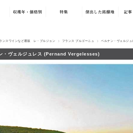
収穫年・価格別
特集
傑出した銘醸地
記事
ュ
ブルゴーニュ・グラン・
〜1979年
バック・ヴィンテ
ワ
ージ
1980年〜1989年
ラ・シ
ニュ
ブルゴーニュ・プルミエ
新着ワイン
ランスワインなど通販 レ・ブルジョン
フランス ブルゴーニュ
ペルナン・ヴェルジュ
1990年〜1999年
シャンパーニュ・グラン
売れ筋ワイン
ル
ュ
・ヴェルジュレス (Pernand Vergelesses)
2000年〜2009年
おすすめワイン
ルー
ジュヴレ・シャンベルタ
2010年〜2019年
夏のワインセール
オリヴ
シャンボール・ミュジニ
2020年〜
北イタリア特集
ヴォーヌ・ロマネ
ラ・プ
ノンヴィンテージ
よりどり 4 本、
4,500 円
G. 
ムルソー
〜1,999円
2 本 15%、3 本
ピュリニー・モンラッシ
2,000円〜4,999
20% OFF
マルセ
円
シャサーニュ・モンラッ
よりどり 3 本、
ジトン
5,000円〜9,999
5,940 円
エ
ア
円
ピエモンテ
AC ブルゴーニ
カーヴ
10,000円〜
ュ・セール
トスカーナ