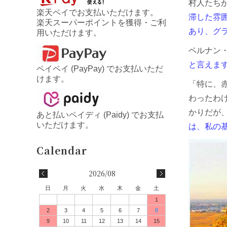
村人たち
楽天ペイでお支払いただけます。
滞した雰囲
楽天スーパーポイントを獲得・ご利
あり、グ
用いただけます。
ペルナン
と言えま
ペイペイ (PayPay) でお支払いただ
けます。
「特に、
わったわ
かりだが
あと払いペイディ (Paidy) でお支払
いただけます。
は、私の
2026/08
日
月
火
水
木
金
土
1
2
3
4
5
6
7
8
9
10
11
12
13
14
15