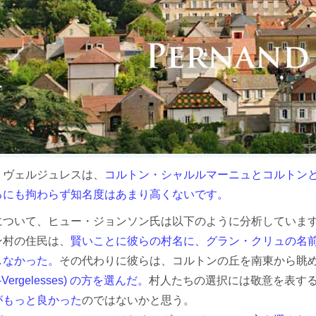
・ヴェルジュレスは、
コルトン・シャルルマーニュとコルトンという 2
るにも拘わらず知名度はあまり高くないです。
について、ヒュー・ジョンソン氏は以下のように分析していま
ン村の住民は、
賢いことに彼らの村名に、グラン・クリュの名
しなかった。
その代わりに彼らは、コルトンの丘を南東から眺
es-Vergelesses) の方を選んだ。
村人たちの選択には敬意を表す
がもっと良かった
のではないかと思う。