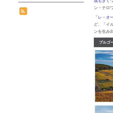
成もきくワ
ン・テロ
「レ・オー・ヴ
ど、「イル・
ンを生み
ブルゴ