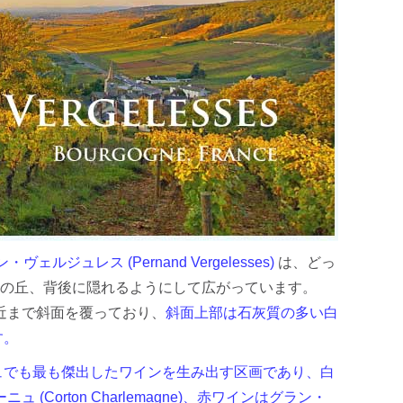
ハルト・コ
ッホ
雫ワイン
レポート
ヴェルジュレス (Pernand Vergelesses)
は、どっ
、コルトンの丘、背後に隠れるようにして広がっています。
付近まで斜面を覆っており、
斜面上部は石灰質の多い白
す。
ュでも最も傑出したワインを生み出す区画であり、白
 (Corton Charlemagne)、赤ワインはグラン・