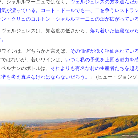
が、シャルルマーニュではなく、
ヴェルジュレスの方を選んだ
気が漂っている。コート・ドールでも一、二を争うレストラン、「ル・シ
ラン・クリュのコルトン・シャルルマーニュの畑が広がってい
・ヴェルジュレスは、知名度の低さから、
落ち着いた値段なが
す。
赤ワインは、どちらかと言えば、
その価値が低く評価されてい
けではないが、若いワインは、
いつも私の予想を上回る魅力を
、ペルナンのボトルは、
それよりも有名な村の生産者たちを超
基準を考え直さなければならないだろう。
」 (ヒュー・ジョン