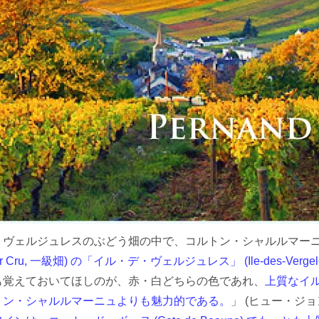
・ヴェルジュレスのぶどう畑の中で、コルトン・シャルルマー
r Cru, 一級畑) の「イル・デ・ヴェルジュレス」 (Ile-des-Vergele
も覚えておいてほしのが、赤・白どちらの色であれ、
上質なイ
トン・シャルルマーニュよりも魅力的である。
」 (ヒュー・ジ