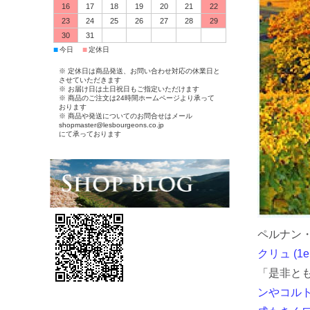
16
17
18
19
20
21
22
23
24
25
26
27
28
29
30
31
■
■
今日
定休日
※ 定休日は商品発送、お問い合わせ対応の休業日と
させていただきます
※ お届け日は土日祝日もご指定いただけます
※ 商品のご注文は24時間ホームページより承って
おります
※ 商品や発送についてのお問合せはメール
shopmaster@lesbourgeons.co.jp
にて承っております
ペルナン
クリュ (1e
「是非と
ンやコル