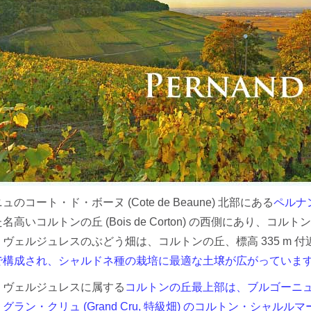
シャンパーニュ・
ベルン
ポート
セール
リア
マデイラ
ピノ・ノワール特
神の
集
ランド
試飲
ジャケ買いワイン
お得なワインセッ
ト
神の雫ワイン
試飲レポート
お客様のレビュー
のコート・ド・ボーヌ (Cote de Beaune) 北部にある
ペルナン・
名高いコルトンの丘 (Bois de Corton) の西側にあり
ヴェルジュレスのぶどう畑は、コルトンの丘、標高 335 m 
で構成され、シャルドネ種の栽培に最適な土壌が広がっていま
・ヴェルジュレスに属する
コルトンの丘最上部は、ブルゴーニ
ラン・クリュ (Grand Cru, 特級畑) のコルトン・シャルルマーニュ