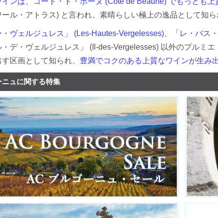
インは、コート・ド・ボーヌ (Cote de Beaune) でもっ
ワール・アトラス) と言われ、素晴らしい極上の逸品として知
ェルジュレス」 (Les-Hautes-Vergelesses)、「レ・バス・ヴェ
デ・ヴェルジュレス」 (Il-des-Vergelesses) 以外のプルミ
出す区画として知られ、
豊満でコクのある上質なワインが生み
ーニュに関する特集