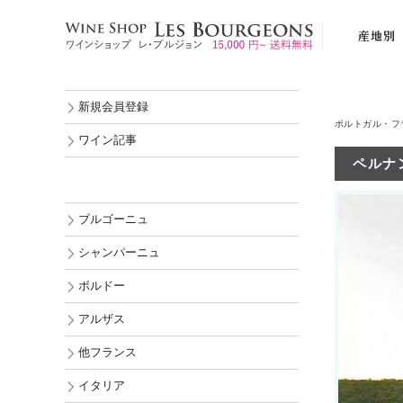
産地別
ブルゴーニ
新規会員登録
シャンパー
ポルトガル・フ
ボルドー
ワイン記事
ペルナン
アルザス
他フランス
ブルゴーニュ
イタリア
シャンパーニュ
スペイン
ボルドー
ポルトガル
アルザス
ドイツ
オーストリ
他フランス
ルーマニア
イタリア