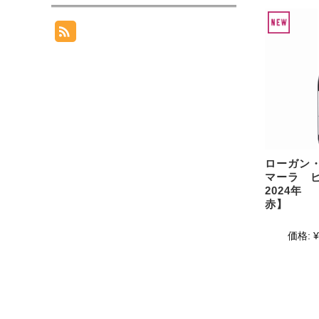
ローガン
マーラ 
2024年
赤】
価格:
¥