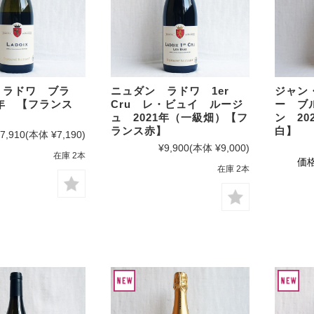
 ラドワ ブラ
ニュダン ラドワ 1er
ジャン
3年 【フランス
Cru レ・ビュイ ルージ
ー ブ
ュ 2021年（一級畑）【フ
ン 20
ランス赤】
白】
7,910
(本体 ¥7,190)
¥9,900
(本体 ¥9,000)
在庫 2本
価格
在庫 2本