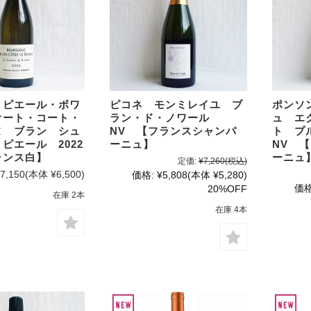
・ピエール・ボワ
ピコネ モンミレイユ ブ
ポンソ
オート・コート・
ラン・ド・ノワール
ュ エ
ヌ ブラン シュ
NV 【フランスシャンパ
ト プ
ピエール 2022
ーニュ】
NV 
ランス白】
ーニュ
定価:
¥7,260
(税込)
7,150
(本体 ¥6,500)
価格:
¥5,808
(本体 ¥5,280)
価格
20%OFF
在庫 2本
在庫 4本