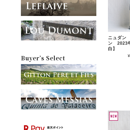
ニュダン
ン 202
白】
¥
Buyer’s Select