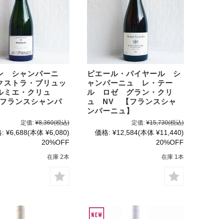
ン シャンパーニ
ピエール・パイヤール シ
クストラ・ブリュッ
ャンパーニュ レ・テー
ルミエ・クリュ
ル ロゼ グラン・クリ
【フランスシャンパ
ュ NV 【フランスシャ
】
ンパーニュ】
定価:
¥8,360
(税込)
定価:
¥15,730
(税込)
:
¥6,688
(本体 ¥6,080)
価格:
¥12,584
(本体 ¥11,440)
20%OFF
20%OFF
在庫 2本
在庫 1本