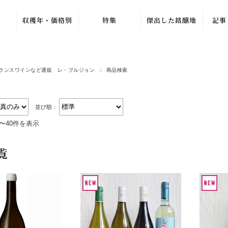
収穫年・価格別
特集
傑出した銘醸地
記事
ュ
ブルゴーニュ・グラン・
〜1979年
バック・ヴィンテ
ワ
ージ
1980年〜1989年
ラ・シ
ニュ
ブルゴーニュ・プルミエ
新着ワイン
ランスワインなど通販 レ・ブルジョン
商品検索
1990年〜1999年
シャンパーニュ・グラン
売れ筋ワイン
ル
ュ
2000年〜2009年
おすすめワイン
ルー
ジュヴレ・シャンベルタ
並び順：
2010年〜2019年
夏のワインセール
オリヴ
シャンボール・ミュジニ
件〜40件を表示
2020年〜
北イタリア特集
ヴォーヌ・ロマネ
ラ・プ
ノンヴィンテージ
よりどり 4 本、
覧
4,500 円
G. 
ムルソー
〜1,999円
2 本 15%、3 本
ピュリニー・モンラッシ
2,000円〜4,999
20% OFF
マルセ
円
シャサーニュ・モンラッ
よりどり 3 本、
ジトン
5,000円〜9,999
5,940 円
エ
ア
円
ピエモンテ
AC ブルゴーニ
カーヴ
10,000円〜
ュ・セール
トスカーナ