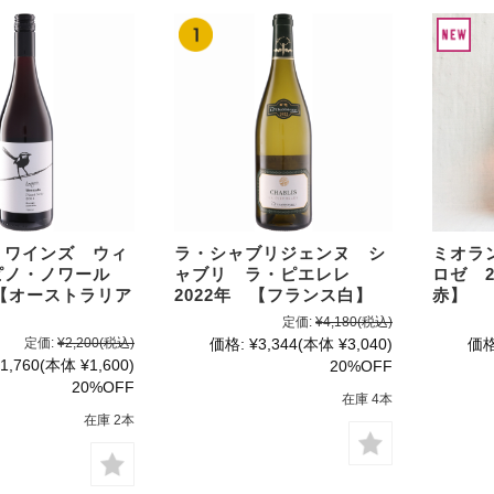
・ワインズ ウィ
ラ・シャブリジェンヌ シ
ミオラ
ピノ・ノワール
ャブリ ラ・ピエレレ
ロゼ 2
 【オーストラリア
2022年 【フランス白】
赤】
定価:
¥4,180
(税込)
定価:
¥2,200
(税込)
価格:
¥3,344
(本体 ¥3,040)
価格
1,760
(本体 ¥1,600)
20%OFF
20%OFF
在庫 4本
在庫 2本