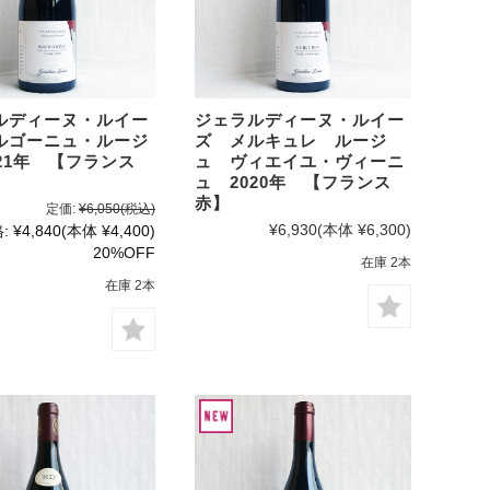
ハルト・コ
ッホ
雫ワイン
レポート
ルディーヌ・ルイー
ジェラルディーヌ・ルイー
ルゴーニュ・ルージ
ズ メルキュレ ルージ
21年 【フランス
ュ ヴィエイユ・ヴィーニ
ュ 2020年 【フランス
赤】
定価:
¥6,050
(税込)
¥6,930
(本体 ¥6,300)
:
¥4,840
(本体 ¥4,400)
20%OFF
在庫 2本
在庫 2本