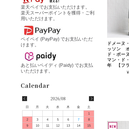
楽天ペイでお支払いただけます。
楽天スーパーポイントを獲得・ご利
用いただけます。
ペイペイ (PayPay) でお支払いただ
ドメーヌ
けます。
ッソン 
ド・ボー
マン・ド・
年 【フ
あと払いペイディ (Paidy) でお支払
いただけます。
¥
2026/08
日
月
火
水
木
金
土
1
2
3
4
5
6
7
8
9
10
11
12
13
14
15