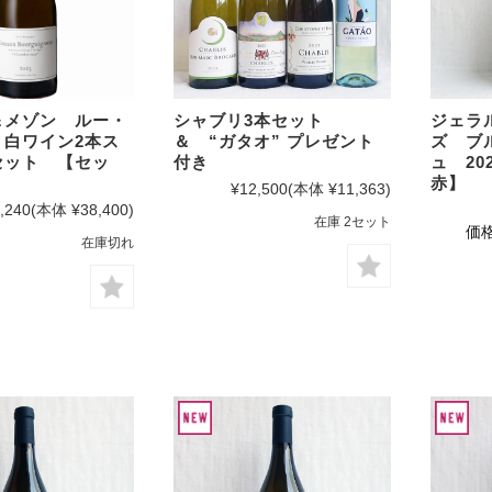
シャンパーニュ・
ベルン
ポート
セール
リア
マデイラ
ピノ・ノワール特
神の
集
ランド
試飲
ジャケ買いワイン
＆メゾン ルー・
シャブリ3本セット
ジェラ
 白ワイン2本ス
＆ “ガタオ” プレゼント
ズ ブ
お得なワインセッ
セット 【セッ
付き
ュ 20
ト
赤】
¥12,500
(本体 ¥11,363)
神の雫ワイン
,240
(本体 ¥38,400)
在庫 2セット
価格
試飲レポート
在庫切れ
お客様のレビュー