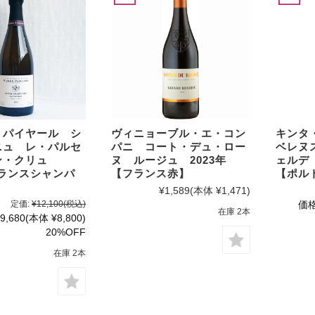
・パイヤール シ
ヴィニョーブル・エ・コン
キンタ
ニュ レ・パルセ
パニ コート・デュ・ロー
ベレヌ
ン・クリュ
ヌ ルージュ 2023年
ェルデ
フランスシャンパ
【フランス赤】
【ポル
¥1,589
(本体 ¥1,471)
定価:
¥12,100
(税込)
価格
在庫 2本
9,680
(本体 ¥8,800)
20%OFF
在庫 2本