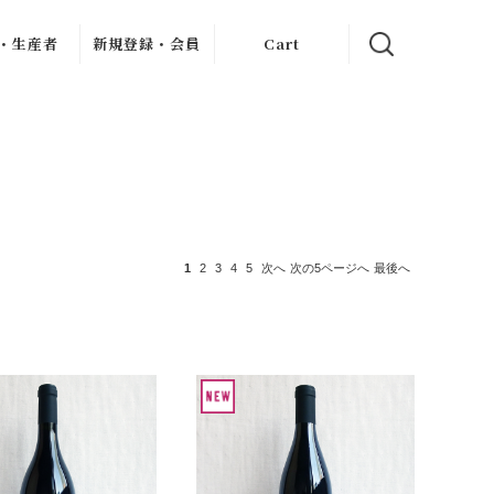
・生産者
新規登録・会員
Cart
クリュ
イン記事
新規会員登録
ャブリジェ
My Page
・クリュ
ンヌ
お客様のレビュー
・クリ
フレーヴ
・デュモン
ン
ィエ・ジュ
ー
アン
1
2
3
4
5
次へ
次の5ページへ
最後へ
ス・ドール
ロブロ・マル
シャン
ェ
ル・ダイス
シェ
・ペール・
・フィス
ェス・メッ
シアス