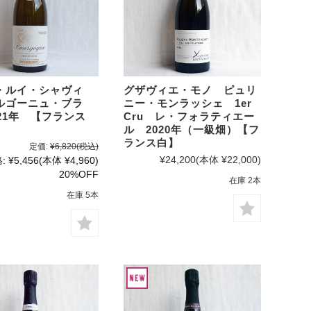
・ルイ・シャヴィ
グザヴィエ・モノ ピュリ
ルゴーニュ・ブラ
ニー・モンラッシェ 1er
21年 【フランス
Cru レ・フォラティエー
ル 2020年（一級畑）【フ
ランス白】
定価:
¥6,820
(税込)
¥24,200
(本体 ¥22,000)
:
¥5,456
(本体 ¥4,960)
20%OFF
在庫 2本
在庫 5本