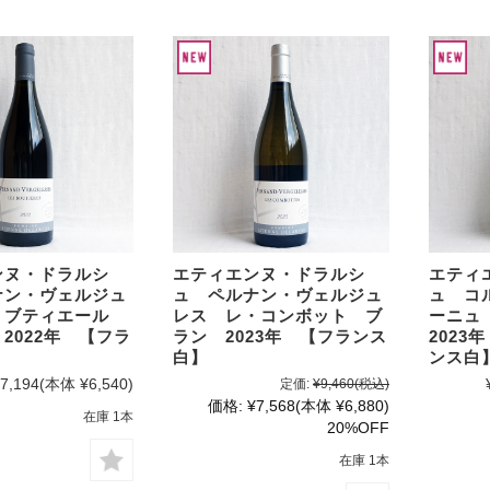
ンヌ・ドラルシ
エティエンヌ・ドラルシ
エティ
ナン・ヴェルジュ
ュ ペルナン・ヴェルジュ
ュ コ
・ブティエール
レス レ・コンボット ブ
ーニュ 
2022年 【フラ
ラン 2023年 【フランス
2023
白】
ンス白
7,194
(本体 ¥6,540)
定価:
¥9,460
(税込)
価格:
¥7,568
(本体 ¥6,880)
在庫 1本
20%OFF
在庫 1本