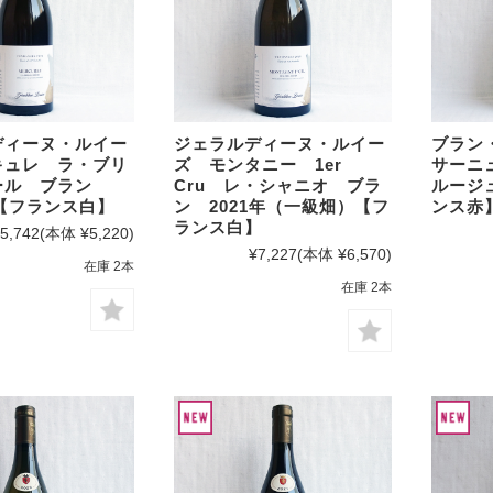
ディーヌ・ルイー
ジェラルディーヌ・ルイー
ブラン
キュレ ラ・ブリ
ズ モンタニー 1er
サーニ
ール ブラン
Cru レ・シャニオ ブラ
ルージュ
 【フランス白】
ン 2021年（一級畑）【フ
ンス赤
ランス白】
5,742
(本体 ¥5,220)
¥7,227
(本体 ¥6,570)
在庫 2本
在庫 2本