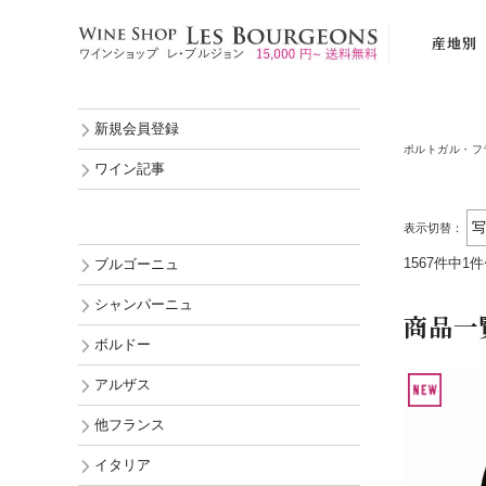
産地別
ブルゴーニ
新規会員登録
シャンパー
ポルトガル・フ
ボルドー
ワイン記事
アルザス
表示切替：
他フランス
1567件中1
ブルゴーニュ
イタリア
シャンパーニュ
スペイン
商品一
ボルドー
ポルトガル
アルザス
ドイツ
オーストリ
他フランス
ルーマニア
イタリア