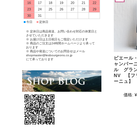
16
17
18
19
20
21
22
23
24
25
26
27
28
29
30
31
■
■
今日
定休日
※ 定休日は商品発送、お問い合わせ対応の休業日と
させていただきます
※ お届け日は土日祝日もご指定いただけます
※ 商品のご注文は24時間ホームページより承って
おります
※ 商品や発送についてのお問合せはメール
shopmaster@lesbourgeons.co.jp
ピエール
にて承っております
ャンパー
ル グラ
NV 【
ーニュ】
価格:
¥