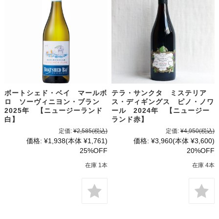
ボートシェド・ベイ マールボ
テラ・サンクタ ミステリア
ロ ソーヴィニヨン・ブラン
ス・ディギングス ピノ・ノワ
2025年 【ニュージーランド
ール 2024年 【ニュージー
白】
ランド赤】
定価:
¥2,585
(税込)
定価:
¥4,950
(税込)
価格:
¥1,938
(本体 ¥1,761)
価格:
¥3,960
(本体 ¥3,600)
25%OFF
20%OFF
在庫 1本
在庫 4本