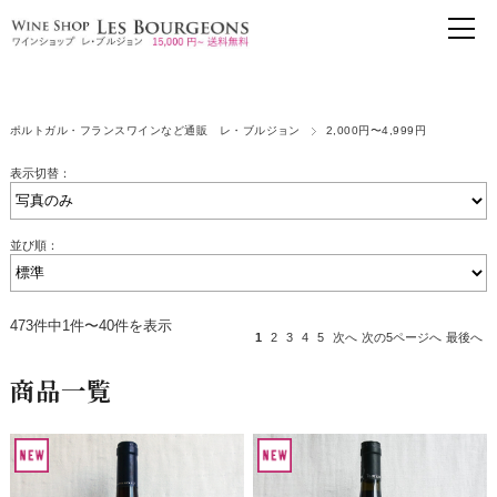
ポルトガル・フランスワインなど通販 レ・ブルジョン
2,000円〜4,999円
表示切替：
並び順：
473件中1件〜40件を表示
1
2
3
4
5
次へ
次の5ページへ
最後へ
商品一覧