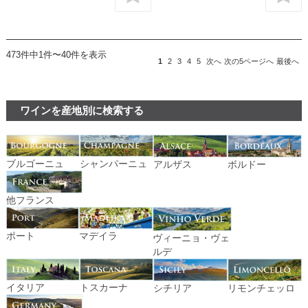
473件中1件〜40件を表示
1
2
3
4
5
次へ
次の5ページへ
最後へ
ワインを産地別に検索する
ブルゴーニュ
シャンパーニュ
アルザス
ボルドー
他フランス
ポート
マデイラ
ヴィーニョ・ヴェ
ルデ
イタリア
トスカーナ
シチリア
リモンチェッロ