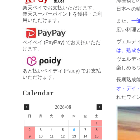
海産物と
楽天ペイでお支払いただけます。
日本への
楽天スーパーポイントを獲得・ご利
用いただけます。
また、
一
広い料理
ヴェルデ
ペイペイ (PayPay) でお支払いただ
けます。
は、熟成
ヴェルデ
楽しめる
あと払いペイディ (Paidy) でお支払
いただけます。
長期熟成
オ・デイ・
れたワイ
2026/08
日
月
火
水
木
金
土
1
2
3
4
5
6
7
8
9
10
11
12
13
14
15