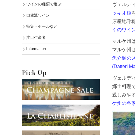
ワインの種類で選ぶ
ヴェルデ
ッキオ種
自然派ワイン
原産地呼称
特集・セールなど
くのワイン
注目生産者
マルケ州
Information
マルケ州
魚介類のスー
(Datteri Ma
Pick Up
ヴェルデ
郷土料理
親しみや
ケ州の各