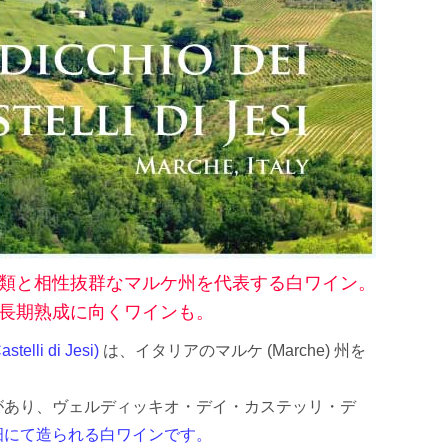
ハルト・コ
ッホ
雫ワイン
レポート
類と相性抜群なマルケ州を代表する白ワイン。
長期熟成に向くワインも。
i di Jesi)
は、イタリアのマルケ (Marche) 州を
があり、ヴェルディッキオ・デイ・カステッリ・デ
畑にて造られる白ワインです。