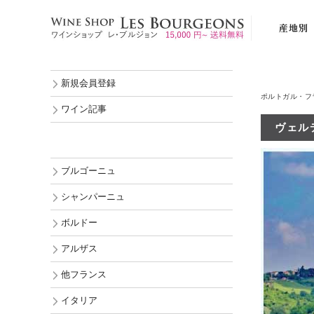
産地別
ブルゴーニ
新規会員登録
シャンパー
ポルトガル・フ
ボルドー
ワイン記事
ヴェルデ
アルザス
他フランス
ブルゴーニュ
イタリア
シャンパーニュ
スペイン
ボルドー
ポルトガル
アルザス
ドイツ
オーストリ
他フランス
ルーマニア
イタリア