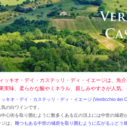
シャンパーニュ・
ベルン
ポート
セール
リア
マデイラ
ピノ・ノワール特
神の
集
ランド
試飲
ジャケ買いワイン
お得なワインセッ
ト
神の雫ワイン
試飲レポート
お客様のレビュー
ィッキオ・デイ・カステッリ・ディ・イエージは、魚介
果実味、柔らかな酸やミネラル、親しみやすさが人気、
オ・デイ・カステッリ・ディ・イエージ (Verdicchio dei Castell
人気の白ワインです。
の中心街を取り囲むように数多くある丘の頂上には中世の城砦
ージは、
幾つもある中世の城砦を取り囲むように広がるぶどう