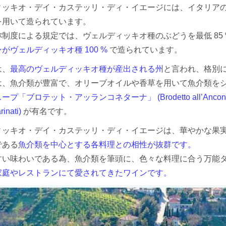
ィッキオ・デイ・カステッリ・ディ・イエージには、イタリア
を用いて造られています。
制度による規定では、ヴェルディッキオ種のぶどうを最低 85
がヴェルディッキオ種 100 %
で造られています。
は、
最高のヴェルディッキオ種が産出される州
と言われ、格別
は、魚介類が豊富で、オリーブオイルや香草を用いて魚介類を
プ「ブロテット・アッランコネターナ」 (Brodetto all’An
rinati)
が有名です。
ィッキオ・デイ・カステッリ・ディ・イエージは、華やかな果
である
魚介類を中心とする各料理との相性が抜群です。
すい味わいである為、魚介類を筆頭に、色々な料理に合う万能
家庭やレストランにて愛されてきたワインです。