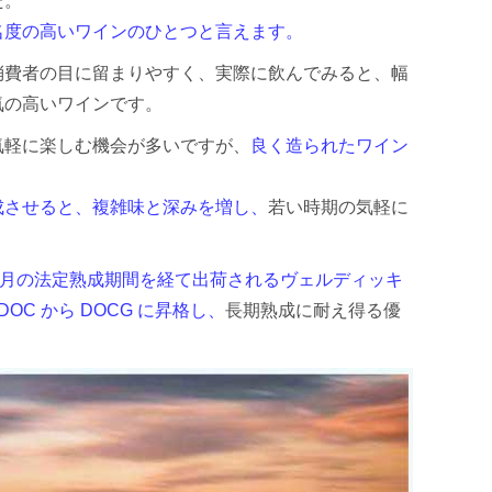
た。
名度の高いワインのひとつと言えます。
消費者の目に留まりやすく、実際に飲んでみると、幅
気の高いワインです。
気軽に楽しむ機会が多いですが、
良く造られたワイン
成させると、複雑味と深みを増し、
若い時期の気軽に
8 ヶ月の法定熟成期間を経て出荷されるヴェルディッキ
OC から DOCG に昇格し、
長期熟成に耐え得る優