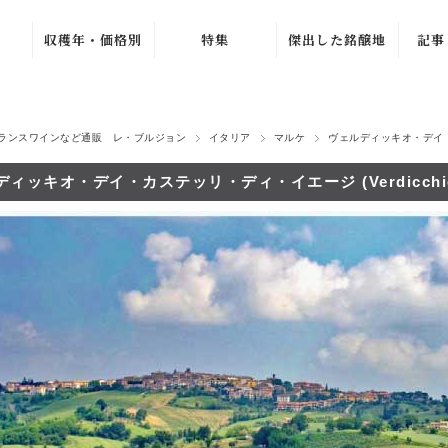
収穫年・価格別
特集
傑出した銘醸地
記事
ュ
ブルゴーニュ・グラン・
〜1979年
バック・ヴィンテ
ワ
ージ
1980年〜1989年
ラ・シ
ニュ
ブルゴーニュ・プルミエ
新着ワイン
ランスワインなど通販 レ・ブルジョン
イタリア
マルケ
ヴェルディッキオ・デイ
1990年〜1999年
シャンパーニュ・グラン
売れ筋ワイン
ル
ュ
ィッキオ・デイ・カステッリ・ディ・イエージ (Verdicchio dei C
2000年〜2009年
おすすめワイン
ルー
ジュヴレ・シャンベルタ
2010年〜2019年
夏のワインセール
オリヴ
シャンボール・ミュジニ
2020年〜
北イタリア特集
ヴォーヌ・ロマネ
ラ・プ
ノンヴィンテージ
よりどり 4 本、
4,500 円
G. 
ムルソー
〜1,999円
2 本 15%、3 本
ピュリニー・モンラッシ
2,000円〜4,999
20% OFF
マルセ
円
シャサーニュ・モンラッ
よりどり 3 本、
ジトン
5,000円〜9,999
5,940 円
エ
ア
円
ピエモンテ
AC ブルゴーニ
カーヴ
10,000円〜
ュ・セール
トスカーナ