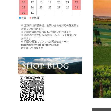
16
17
18
19
20
21
22
23
24
25
26
27
28
29
30
31
■
■
今日
定休日
※ 定休日は商品発送、お問い合わせ対応の休業日と
させていただきます
※ お届け日は土日祝日もご指定いただけます
※ 商品のご注文は24時間ホームページより承って
おります
※ 商品や発送についてのお問合せはメール
shopmaster@lesbourgeons.co.jp
にて承っております