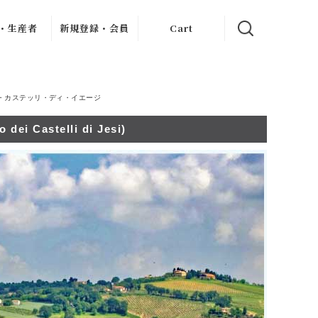
・生産者
新規登録・会員
Cart
クリュ
イン記事
新規会員登録
ャブリジェ
My Page
・クリュ
ンヌ
・カステッリ・ディ・イエージ
お客様のレビュー
・クリ
フレーヴ
astelli di Jesi)
・デュモン
ン
ィエ・ジュ
ー
アン
ス・ドール
ロブロ・マル
シャン
ェ
ル・ダイス
シェ
・ペール・
・フィス
ェス・メッ
シアス