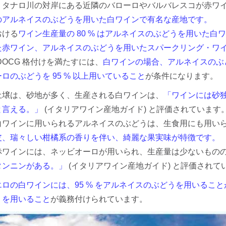
、タナロ川の対岸にある近隣のバローロやバルバレスコが赤ワ
のアルネイスのぶどうを用いた白ワインで有名な産地です。
おける
ワイン生産量の 80 % はアルネイスのぶどうを用いた白ワ
た赤ワイン、アルネイスのぶどうを用いたスパークリング・ワ
DOCG 格付けを満たすには、
白ワインの場合、アルネイスのぶど
ロのぶどうを 95 % 以上用いていること
が条件になります。
土壌は、砂地が多く、生産される白ワインは、
「ワインには砂
と言える。」
(イタリアワイン産地ガイド) と評価されています
白ワインに用いられるアルネイスのぶどうは、生食用にも用い
皮、瑞々しい柑橘系の香りを伴い、綺麗な果実味が特徴です。
赤ワインには、ネッビオーロが用いられ、生産量は少ないもの
タンニンがある。」
(イタリアワイン産地ガイド) と評価されて
エロの白ワインには、95 % をアルネイスのぶどうを用いること
うを用いること
が義務付けられています。