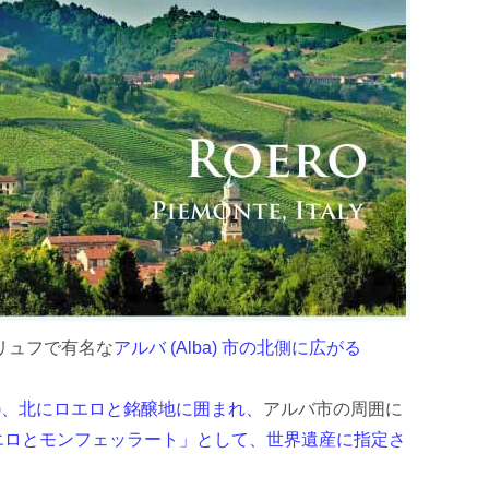
ハルト・コ
ッホ
雫ワイン
レポート
トリュフで有名な
アルバ (Alba) 市の北側に広がる
esco)、北にロエロと銘醸地に囲まれ、
アルバ市の周囲に
エロとモンフェッラート」として、世界遺産に指定さ