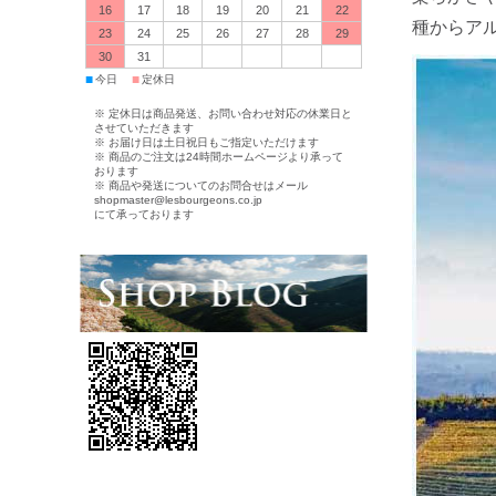
16
17
18
19
20
21
22
種からア
23
24
25
26
27
28
29
30
31
■
■
今日
定休日
※ 定休日は商品発送、お問い合わせ対応の休業日と
させていただきます
※ お届け日は土日祝日もご指定いただけます
※ 商品のご注文は24時間ホームページより承って
おります
※ 商品や発送についてのお問合せはメール
shopmaster@lesbourgeons.co.jp
にて承っております