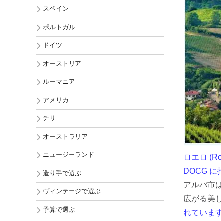
チリ
スペイン
オーストラ
ポルトガル
ニュージー
ドイツ
アメリカ
オーストリア
ルーマニア
アメリカ
チリ
オーストラリア
ニュージーランド
ロエロ (Ro
DOCG 
造り手で選ぶ
アルバ市
ヴィンテージで選ぶ
広がる美
予算で選ぶ
れていま