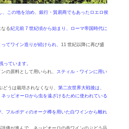
llo) を改修し、この地を治め、銀行・貿易商でもあったロエロ侯
になる
紀元前 7 世紀頃から始まり、ローマ帝国時代に
よってワイン造りが続けられ、
11 世紀以降に再び盛
が残っています。
インの原料として用いられ、
スティル・ワインに用い
のぶどうは栽培されなくなり、
第二次世界大戦後は、
も、ネッビオーロから虫を遠ざけるために使われている
が、フルボディのオーク樽を用いた白ワインから離れ
再評価が進んで、ネッビオーロの赤ワインのぶどう品