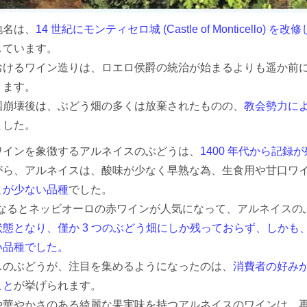
地名は、
14 世紀にモンティセロ城 (Castle of Montice
しています。
おけるワイン造りは、ロエロ侯爵の統治が始まるよりも遥か前
ります。
国崩壊後は、ぶどう畑の多くは放棄されたものの、
教会勢力に
ました。
ワインを象徴するアルネイスのぶどうは、
1400 年代から記録
がら、アルネイスは、酸味が少なく早熟な為、生食用や甘口ワ
とが少ない品種
でした。
紀になるとネッビオーロの赤ワインが人気になって、アルネイス
状態となり、僅か 3 つのぶどう畑にしか残っておらず、しか
い品種でした。
スのぶどうが、注目を集めるようになったのは、
消費者の好み
こと
が挙げられます。
や華やかさのある綺麗な果実味を持つアルネイスのワインは、