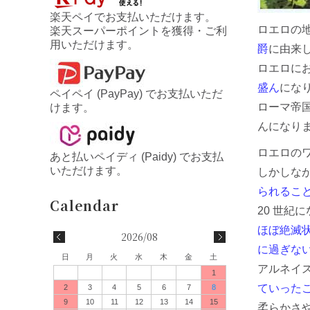
楽天ペイでお支払いただけます。
ロエロの
楽天スーパーポイントを獲得・ご利
用いただけます。
爵
に由来
ロエロに
盛ん
にな
ペイペイ (PayPay) でお支払いただ
ローマ帝
けます。
んになり
ロエロの
あと払いペイディ (Paidy) でお支払
いただけます。
しかしな
られるこ
20 世
ほぼ絶滅
2026/08
に過ぎな
日
月
火
水
木
金
土
アルネイ
1
ていった
2
3
4
5
6
7
8
9
10
11
12
13
14
15
柔らかさ