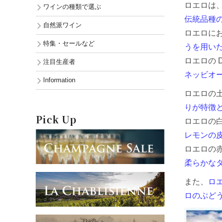
ロエロは
ワインの種類で選ぶ
伝統品種
自然派ワイン
ロエロに
特集・セールなど
うを用い
ロエロの 
注目生産者
ネッビオー
Information
ロエロの
りが特徴
Pick Up
ロエロの
レモンの
ロエロの
柔らかな
また、
ロ
ロのぶど