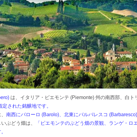
シャンパーニュ・
ベルン
ポート
セール
リア
マデイラ
ピノ・ノワール特
神の
集
ランド
試飲
ジャケ買いワイン
お得なワインセッ
ト
神の雫ワイン
試飲レポート
お客様のレビュー
ero)
は、イタリア・ピエモンテ (Piemonte) 州の南西部、白
に指定された銘醸地です。
は、
南西にバローロ (Barolo)、北東にバルバレスコ (Barbar
しいぶどう畑は、
「ピエモンテのぶどう畑の景観、ランゲ・ロ
す。