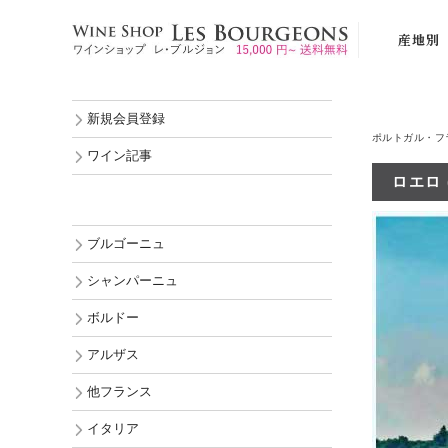
産地別
ブルゴーニ
新規会員登録
シャンパー
ポルトガル・フ
ボルドー
ワイン記事
ロエロ (
アルザス
他フランス
ブルゴーニュ
イタリア
シャンパーニュ
スペイン
ボルドー
ポルトガル
アルザス
ドイツ
オーストリ
他フランス
ルーマニア
イタリア