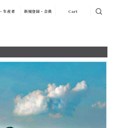
・生産者
新規登録・会員
Cart
クリュ
イン記事
新規会員登録
ャブリジェ
My Page
・クリュ
ンヌ
お客様のレビュー
・クリ
フレーヴ
・デュモン
ン
ィエ・ジュ
ー
アン
ス・ドール
ロブロ・マル
シャン
ェ
ル・ダイス
シェ
・ペール・
・フィス
ェス・メッ
シアス