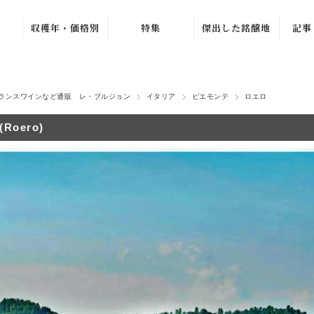
収穫年・価格別
特集
傑出した銘醸地
記事
ュ
ブルゴーニュ・グラン・
〜1979年
バック・ヴィンテ
ワ
ージ
1980年〜1989年
ラ・シ
ニュ
ブルゴーニュ・プルミエ
新着ワイン
ランスワインなど通販 レ・ブルジョン
イタリア
ピエモンテ
ロエロ
1990年〜1999年
シャンパーニュ・グラン
売れ筋ワイン
ル
ュ
Roero)
2000年〜2009年
おすすめワイン
ルー
ジュヴレ・シャンベルタ
2010年〜2019年
夏のワインセール
オリヴ
シャンボール・ミュジニ
2020年〜
北イタリア特集
ヴォーヌ・ロマネ
ラ・プ
ノンヴィンテージ
よりどり 4 本、
4,500 円
G. 
ムルソー
〜1,999円
2 本 15%、3 本
ピュリニー・モンラッシ
2,000円〜4,999
20% OFF
マルセ
円
シャサーニュ・モンラッ
よりどり 3 本、
ジトン
5,000円〜9,999
5,940 円
エ
ア
円
ピエモンテ
AC ブルゴーニ
カーヴ
10,000円〜
ュ・セール
トスカーナ