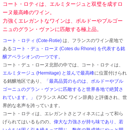
コート・ロティは、エルミタージュと双璧を成すロ
ーヌ最高峰のワイン。
力強くエレガントなワインは、ボルドーやブルゴー
ニュのグラン・ヴァンに匹敵する極上品。
コート・ロティ (Cote-Rotie)
は、フランスのワイン産地で
ある
コート・デュ・ローヌ (Cotes du Rhone) を代表する銘
醸アペラシオンの一つです。
コート・デュ・ローヌ北部の中では、コート・ロティは、
エルミタージュ (Hermitage) と並んで最高峰
に位置付けられ
る銘醸地区であり、
「最高品質のものは、ボルドーやブル
ゴーニュのグラン・ヴァンに匹敵すると世界各地で絶賛さ
れています。」
(フランス AOC ワイン辞典) と評価され、世
界的な名声を誇っています。
コート・ロティは、エレガントさとフィネスによって和ら
げられてはいるものの、
偉大な力強さが持ち味であり、若
いうちは固く引き締まって閉じ、数年の熟成後にやっと開