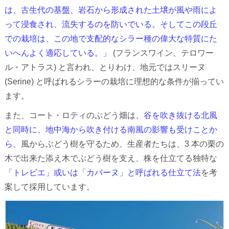
は、古生代の基盤、岩石から形成された土壌が風や雨によ
って浸食され、流失するのを防いでいる。そしてこの段丘
での栽培は、この地で支配的なシラー種の偉大な特質にた
いへんよく適応している。」
(フランスワイン、テロワー
ル・アトラス) と言われ、とりわけ、地元ではスリーヌ
(Serine) と呼ばれるシラーの栽培に理想的な条件が揃ってい
ます。
また、コート・ロティのぶどう畑は、
谷を吹き抜ける北風
と同時に、地中海から吹き付ける南風の影響も受けことか
ら、
風からぶどう樹を守るため、生産者たちは、3 本の栗の
木で出来た添え木でぶどう樹を支え、株を仕立てる独特な
「トレビエ」或いは「カバーヌ」と呼ばれる仕立て法
を考
案して採用しています。