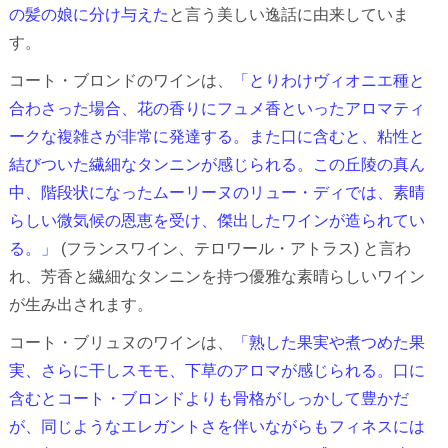
の髪の娘に分け与えた
と言う美しい逸話に由来していま
す。
コート・ブロンドのワインは、
「とりわけヴィオニエ種と
合わさった場合、花の香りにフュメ香といったアロマティ
ークな複雑さが非常に発達する。また口に含むと、粘性と
結びついた繊細なタンニンが感じられる。この丘陵の真ん
中、階段状になったムーリーヌのリュー・ディでは、素晴
らしい微気候の恩恵を受け、傑出したワインが造られてい
る。」
(フランスワイン、テロワール・アトラス) と言わ
れ、芳香と繊細なタンニンを持つ優雅な素晴らしいワイン
が生み出されます。
コート・ブリュヌのワインは、
「熟した果実や煮つめた果
実、さらに干しスモモ、下草のアロマが感じられる。口に
含むとコート・ブロンドよりも骨格がしっかして豊かだ
が、同じようなエレガントさを伴いながらもフィネスには