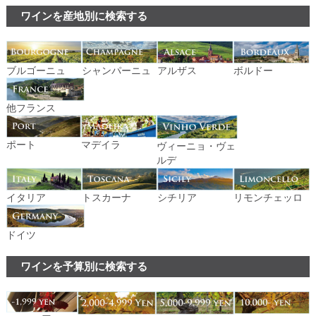
ワインを産地別に検索する
ブルゴーニュ
シャンパーニュ
アルザス
ボルドー
他フランス
ポート
マデイラ
ヴィーニョ・ヴェ
ルデ
イタリア
トスカーナ
シチリア
リモンチェッロ
ドイツ
ワインを予算別に検索する