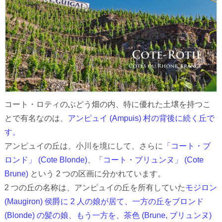
コート・ロティのぶどう畑の内、特に優れた土壌を持つこ
とで有名なのは、
アンピュイ (Ampuis) 村の背後に続く丘で
す。
アンピュイの丘は、小川を境にして、さらに
「コート・ブ
ロンド」 (Cote Blonde)、「コート・ブリュンヌ」 (Cote
Brune)
という 2 つの区画に分かれています。
2 つの丘の名称は、アンピュイの丘を所有していた
モジロン
(Maugiron) 侯爵に 2 人の娘が居て、一方の丘をブロンド
(Blonde) の髪の娘、もう一方を、茶色 (Brune, ブリュンヌ)