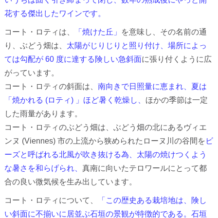
花する傑出したワインです。
コート・ロティは、
「焼けた丘」
を意味し、その名前の通
り、ぶどう畑は、
太陽がじりじりと照り付け、場所によっ
ては勾配が 60 度に達する険しい急斜面
に張り付くように広
がっています。
コート・ロティの斜面は、
南向きで日照量に恵まれ、夏は
「焼かれる (ロティ) 」ほど暑く乾燥し、
ほかの季節は一定
した雨量があります。
コート・ロティのぶどう畑は、ぶどう畑の北にあるヴィエ
ンヌ (Viennes) 市の上流から狭められたローヌ川の谷間を
ビ
ーズと呼ばれる北風が吹き抜ける為、太陽の焼けつくよう
な暑さを和らげられ、
真南に向いたテロワールにとって都
合の良い微気候を生み出しています。
コート・ロティについて、
「この歴史ある栽培地は、険し
い斜面に不揃いに居並ぶ石垣の景観が特徴的である。石垣