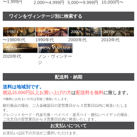
〜1,999円
10,000円〜
2,000〜4,999円
5,000〜9,999円
ワインをヴィンテージ別に検索する
〜1980年代
1990年代
2000年代
2010年代
ノン・ヴィンテー
2020年代
ジ
配送料・納期
送料は地域別です。
税込15,000円以上お買い上げの方
は
配送料を無料
に致します。
※離島にお住まいの方は別途ご連絡いたします。
銀行振込の場合、ご入金確認日の翌営業日から３営業日以内に発送いたしま
す。
クレジットカード・代金引換・ペイペイ・楽天ペイ・後払いペイディの場合、
ご注文日の翌営業日から３営業日以内に発送いたします。
お支払いについて
お支払いは以下の方法がご選択いただけます。