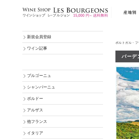
産地別
ブルゴーニ
新規会員登録
シャンパー
ポルトガル・フ
ボルドー
ワイン記事
バーデン
アルザス
他フランス
ブルゴーニュ
イタリア
シャンパーニュ
スペイン
ボルドー
ポルトガル
アルザス
ドイツ
オーストリ
他フランス
ルーマニア
イタリア