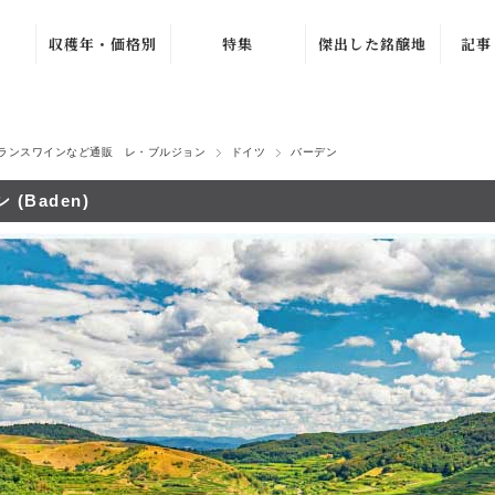
収穫年・価格別
特集
傑出した銘醸地
記事
ュ
ブルゴーニュ・グラン・
〜1979年
バック・ヴィンテ
ワ
ージ
1980年〜1989年
ラ・シ
ニュ
ブルゴーニュ・プルミエ
新着ワイン
ランスワインなど通販 レ・ブルジョン
ドイツ
バーデン
1990年〜1999年
シャンパーニュ・グラン
売れ筋ワイン
ル
ュ
 (Baden)
2000年〜2009年
おすすめワイン
ルー
ジュヴレ・シャンベルタ
2010年〜2019年
夏のワインセール
オリヴ
シャンボール・ミュジニ
2020年〜
北イタリア特集
ヴォーヌ・ロマネ
ラ・プ
ノンヴィンテージ
よりどり 4 本、
4,500 円
G. 
ムルソー
〜1,999円
2 本 15%、3 本
ピュリニー・モンラッシ
2,000円〜4,999
20% OFF
マルセ
円
シャサーニュ・モンラッ
よりどり 3 本、
ジトン
5,000円〜9,999
5,940 円
エ
ア
円
ピエモンテ
AC ブルゴーニ
カーヴ
10,000円〜
ュ・セール
トスカーナ