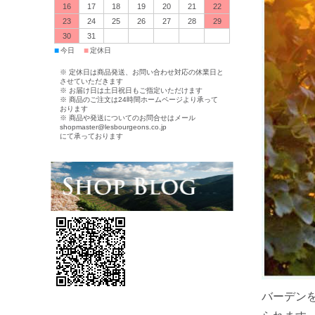
16
17
18
19
20
21
22
23
24
25
26
27
28
29
30
31
■
■
今日
定休日
※ 定休日は商品発送、お問い合わせ対応の休業日と
させていただきます
※ お届け日は土日祝日もご指定いただけます
※ 商品のご注文は24時間ホームページより承って
おります
※ 商品や発送についてのお問合せはメール
shopmaster@lesbourgeons.co.jp
にて承っております
バーデンを代