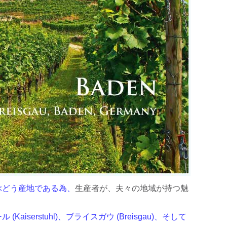
ぶどう産地である為、
生産者が、夫々の地域が持つ魅
Kaiserstuhl)、ブライスガウ (Breisgau)、そして