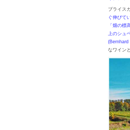
ブライスガウ 
ぐ伸びて
「畑の標高
上のシュペ
(Bernh
なワイン