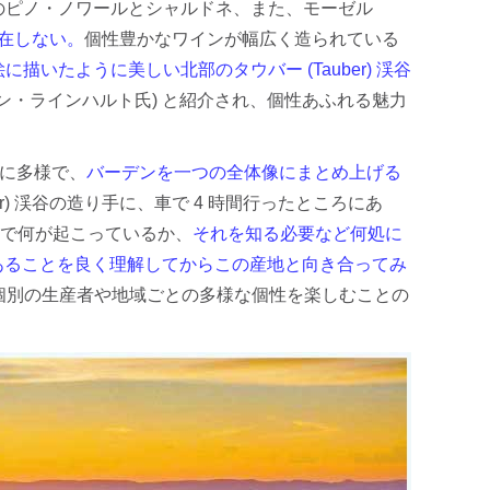
ne) のピノ・ノワールとシャルドネ、また、モーゼル
在しない。
個性豊かなワインが幅広く造られている
、絵に描いたように美しい北部のタウバー (Tauber) 渓谷
ァン・ラインハルト氏) と紹介され、個性あふれる魅力
、実に多様で、
バーデンを一つの全体像にまとめ上げる
uber) 渓谷の造り手に、車で 4 時間行ったところにあ
and) で何が起こっているか、
それを知る必要など何処に
あることを良く理解してからこの産地と向き合ってみ
、個別の生産者や地域ごとの多様な個性を楽しむことの