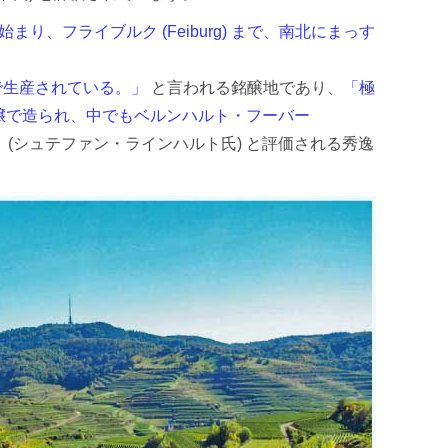
から始まり、フライブルク (Feiburg) まで、南北にまっす
こで生産されている。」
と言われる銘醸地であり、
「極
土壌で造られ、中でもベルンハルト・フーバー
」
(シュテファン・ラインハルト氏) と評価される秀逸