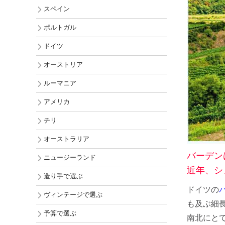
チリ
スペイン
オーストラ
ポルトガル
ニュージー
ドイツ
アメリカ
オーストリア
ルーマニア
アメリカ
チリ
オーストラリア
バーデン
ニュージーランド
近年、シ
造り手で選ぶ
ドイツの
バ
ヴィンテージで選ぶ
も及ぶ細
予算で選ぶ
南北にと