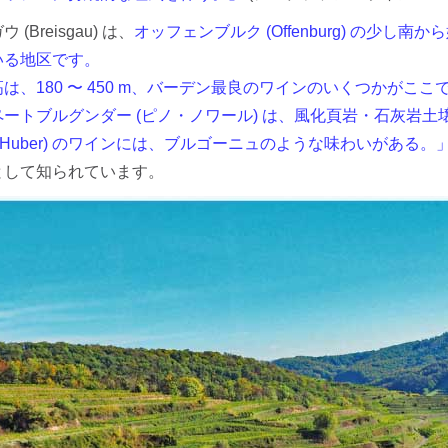
(Breisgau) は、
オッフェンブルク (Offenburg) の少し南
いる地区です。
は、180 〜 450 m、バーデン最良のワインのいくつかがこ
ートブルグンダー (ピノ・ノワール) は、風化頁岩・石灰岩
ard Huber) のワインには、ブルゴーニュのような味わいがある。
として知られています。