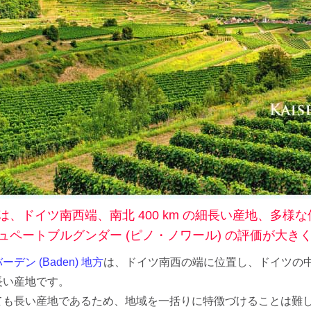
シャンパーニュ・
ベルン
ポート
セール
リア
マデイラ
ピノ・ノワール特
神の
集
ランド
試飲
ジャケ買いワイン
お得なワインセッ
ト
神の雫ワイン
試飲レポート
お客様のレビュー
は、ドイツ南西端、南北 400 km の細長い産地、多
ュペートブルグンダー (ピノ・ノワール) の評価が大
ーデン (Baden) 地方
は、ドイツ南西の端に位置し、ドイツの中で
長い産地です。
ても長い産地であるため、地域を一括りに特徴づけることは難