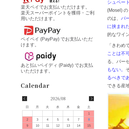
シュペー
楽天ペイでお支払いただけます。
(Mosel
楽天スーパーポイントを獲得・ご利
のは、
バー
用いただけます。
に挟まれた 
的なワイ
ペイペイ (PayPay) でお支払いただ
けます。
「きわめて異
ことは不
る、バーゼル
あと払いペイディ (Paidy) でお支払
もない。
いただけます。
るべきで
できる産
2026/08
日
月
火
水
木
金
土
1
2
3
4
5
6
7
8
9
10
11
12
13
14
15