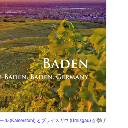
Kaiserstuhl) とブライスガウ (Breisgau)
が挙げ