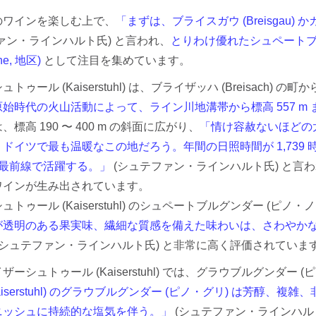
。
のワインを楽しむ上で、
「まずは、ブライスガウ (Breisgau) か
ァン・ラインハルト氏) と言われ、
とりわけ優れたシュペートブ
he, 地区)
として注目を集めています。
トゥール (Kaiserstuhl) は、ブライザッハ (Breisa
原始時代の火山活動によって、ライン川地溝帯から標高 557 m
標高 190 〜 400 m の斜面に広がり、
「情け容赦ないほどの
ドイツで最も温暖なこの地だろう。年間の日照時間が 1,739 時
が最前線で活躍する。」
(シュテファン・ラインハルト氏) と言
ワインが生み出されています。
ュトゥール (Kaiserstuhl) のシュペートブルグンダー (
が透明のある果実味、繊細な質感を備えた味わいは、さわやか
(シュテファン・ラインハルト氏) と非常に高く評価されていま
ザーシュトゥール (Kaiserstuhl) では、グラウブルグンダー
Kaiserstuhl) のグラウブルグンダー (ピノ・グリ) は芳
ニッシュに持続的な塩気を伴う。」
(シュテファン・ラインハル