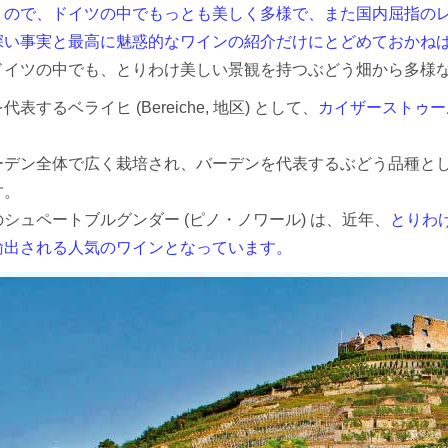
うので、ドイツの中でもっとも美しく多様で、また国内屈指の
深い事実と最高に魅惑的なワインの紹介だけにとどめておかね
ドイツの中でも、とりわけ美しい景観を持つぶどう畑から多様
表するベライヒ (Bereiche, 地区) として、
カイザーストゥール (K
ーデン全体で広く栽培され、バーデンを代表するぶどう品種と
す。
シュペートブルグンダー (ピノ・ノワール) は、近年、
とりわ
輸出される人気のワインとなっています。