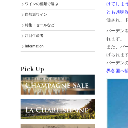
けてしま
ワインの種類で選ぶ
とも興味
自然派ワイン
価され、
特集・セールなど
バーデンを代
注目生産者
れます。
Information
また、バ
げられま
バーデンの
Pick Up
界各国へ