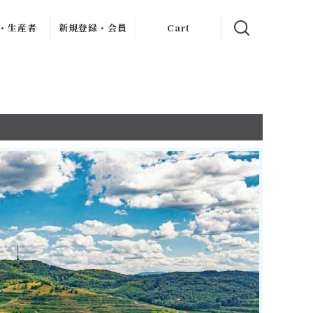
・生産者
新規登録・会員
Cart
クリュ
イン記事
新規会員登録
ャブリジェ
My Page
・クリュ
ンヌ
お客様のレビュー
・クリ
フレーヴ
・デュモン
ン
ィエ・ジュ
ー
アン
ス・ドール
ロブロ・マル
シャン
ェ
ル・ダイス
シェ
・ペール・
・フィス
ェス・メッ
シアス