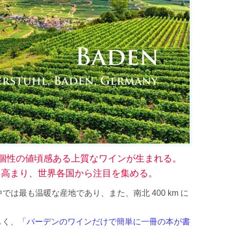
ハルト・コ
ッホ
雫ワイン
レポート
様な個性の値頃感ある上質なワインが生まれる。
きく高まり、世界各国から注目を集める。
は最も温暖な産地であり、また、南北 400 km に
しく、
「バーデンのワインだけで簡単に一冊の本が書