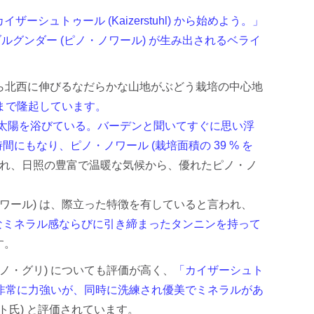
カイザーシュトゥール (Kaizerstuhl) から始めよう。」
ルグンダー (ピノ・ノワール) が生み出されるベライ
ch) の町から北西に伸びるなだらかな山地がぶどう栽培の中心地
 まで隆起しています。
太陽を浴びている。バーデンと聞いてすぐに思い浮
間にもなり、ピノ・ノワール (栽培面積の 39 % を
われ、日照の豊富で温暖な気候から、優れたピノ・ノ
ピノ・ノワール) は、際立った特徴を有していると言われ、
なミネラル感ならびに引き締まったタンニンを持って
す。
 (ピノ・グリ) についても評価が高く、
「カイザーシュト
醇、複雑、非常に力強いが、同時に洗練され優美でミネラルがあ
ト氏) と評価されています。