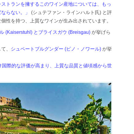
レストランを擁するこのワイン産地については、もっ
ばならない。」
(シュテファン・ラインハルト氏) と評
な個性を持つ、上質なワインが生み出されています。
aiserstuhl) とブライスガウ (Breisgau)
が挙げら
して、
シュペートブルグンダー (ピノ・ノワール)
が挙
け国際的な評価が高まり、上質な品質と値頃感から世