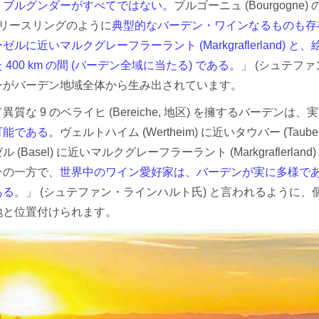
トブルグンダーがすべてではない。
ブルゴーニュ (Bourgog
) のリースリングのように
典型的なバーデン・ワインなるものも存
ゼルに近いマルクグレーフラーラント (Markgraflerland) と
400 km の間 (バーデン全域に当たる) である。
」 (シュテフ
ンがバーデン地域全体から生み出されています。
質な 9 のベライヒ (Bereiche, 地区) を擁するバーデンは
可能である。
ヴェルトハイム (Wertheim) に近いタウバー (Ta
 (Basel) に近いマルクグレーフラーラント (Markgraflerl
その一方で、
世界中のワイン愛好家は、バーデンが実に多様で
ある。
」 (シュテファン・ラインハルト氏) と言われるように
地と位置付けられます。