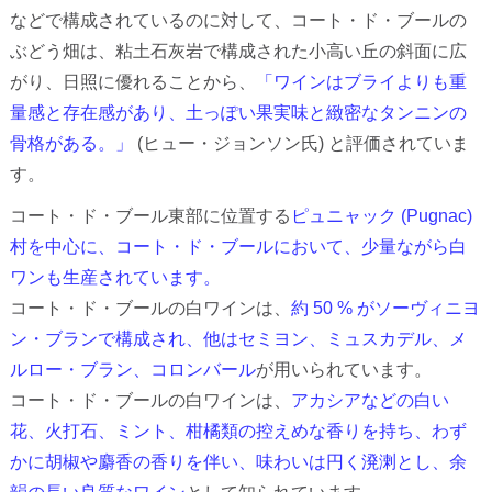
などで構成されているのに対して、コート・ド・ブールの
ぶどう畑は、粘土石灰岩で構成された小高い丘の斜面に広
がり、日照に優れることから、
「ワインはブライよりも重
量感と存在感があり、土っぽい果実味と緻密なタンニンの
骨格がある。」
(ヒュー・ジョンソン氏) と評価されていま
す。
コート・ド・ブール東部に位置する
ピュニャック (Pugnac)
村を中心に、コート・ド・ブールにおいて、少量ながら白
ワンも生産されています。
コート・ド・ブールの白ワインは、
約 50 % がソーヴィニヨ
ン・ブランで構成され、他はセミヨン、ミュスカデル、メ
ルロー・ブラン、コロンバール
が用いられています。
コート・ド・ブールの白ワインは、
アカシアなどの白い
花、火打石、ミント、柑橘類の控えめな香りを持ち、わず
かに胡椒や麝香の香りを伴い、味わいは円く溌溂とし、余