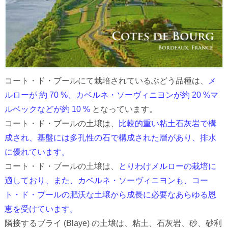
コート・ド・ブールにて栽培されているぶどう品種は、
メ
ルローが 約 70 %、カベルネ・ソーヴィニヨンが約 20 %マ
ルベックなどが約 10 %
となっています。
コート・ド・ブールの土壌は、
比較的重い粘土石灰岩で構
成され、基盤には多孔性の石で構成された層があり、排水
に優れています。
コート・ド・ブールの土壌は、
とりわけメルローの栽培に
適しており、また、カベルネ・ソーヴィニヨンも、コー
ト・ド・ブールの肥沃な土壌から成長に必要なあらゆる恩
恵を受けています。
隣接するブライ (Blaye) の土壌は、粘土、石灰岩、砂、砂利