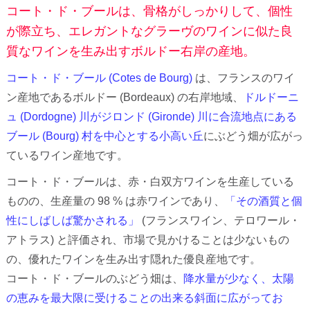
コート・ド・ブールは、骨格がしっかりして、個性
が際立ち、エレガントなグラーヴのワインに似た良
質なワインを生み出すボルドー右岸の産地。
コート・ド・ブール (Cotes de Bourg)
は、フランスのワイ
ン産地であるボルドー (Bordeaux) の右岸地域、
ドルドーニ
ュ (Dordogne) 川がジロンド (Gironde) 川に合流地点にある
ブール (Bourg) 村を中心とする小高い丘
にぶどう畑が広がっ
ているワイン産地です。
コート・ド・ブールは、赤・白双方ワインを生産している
ものの、生産量の 98 % は赤ワインであり、
「その酒質と個
性にしばしば驚かされる」
(フランスワイン、テロワール・
アトラス) と評価され、市場で見かけることは少ないもの
の、優れたワインを生み出す隠れた優良産地です。
コート・ド・ブールのぶどう畑は、
降水量が少なく、太陽
の恵みを最大限に受けることの出来る斜面に広がってお