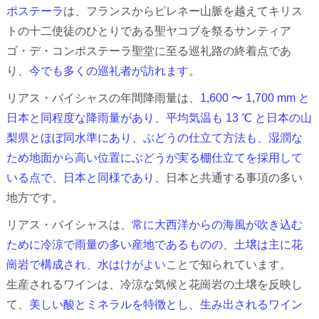
ポステーラ
は、フランスからピレネー山脈を越えてキリス
トの十二使徒のひとりである聖ヤコブを祭るサンティア
ゴ・デ・コンポステーラ聖堂に至る巡礼路の終着点であ
り、
今でも多くの巡礼者が訪れます。
リアス・バイシャスの年間降雨量は、
1,600 〜 1,700 mm と
日本と同程度な降雨量があり、平均気温も 13 ℃ と日本の山
梨県とほぼ同水準にあり、ぶどうの仕立て方法も、湿潤な
ため地面から高い位置にぶどうが実る棚仕立てを採用して
いる点で、日本と同様であり、
日本と共通する事項の多い
地方です。
リアス・バイシャスは、
常に大西洋からの海風が吹き込む
ために冷涼で雨量の多い産地であるものの、土壌は主に花
崗岩で構成され、水はけがよい
ことで知られています。
生産されるワインは、冷涼な気候と花崗岩の土壌を反映し
て、
美しい酸とミネラルを特徴とし、生み出されるワイン