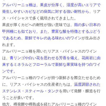
アルバリーニョ種は、果皮が分厚く、湿度が高いエリアで
発生しやすいカビなどの病気に対する強い耐性から、
リア
ス・バイシャスで多く栽培されてきました。
果皮が厚くカビへの耐性が強い意味では、
雨の多い日本の
甲州種にも似ており、また、豊富な酸を特徴とするぶどう
であるため、新鮮でキレのある味わいのワイン
が生み出さ
れます。
アルバリーニョ種を用いたリアス・バイシャスのワイン
は、
青リンゴや白い花を思わせる芳香を備え、花崗岩に由
来するミネラルとフローラルで新鮮な果実味を持つ白ワイ
ンです。
アルバリーニョ種のワインが持つ新鮮さを際立たせるため
に、リアス・バイシャスの生産者たちは、
温度調節された
ステンレス・スティール・タンク
を用いて発酵・醸造を行
うことが多いです。
他方、樽発酵や樽熟成を経たアルバリーニョ種のワイン