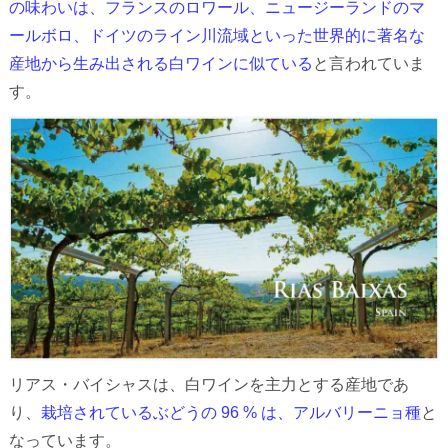
の味わいは、フランスのロワール、ニュージーランドのマ
ールボロ、ドイツのライン川流域といった世界的に著名な
産地から生み出される白ワインに似ている
と言われていま
す。
リアス・バイシャスは、白ワインを主力とする産地であ
り、
栽培されているぶどうの 96 % は、アルバリーニョ種
と
なっています。