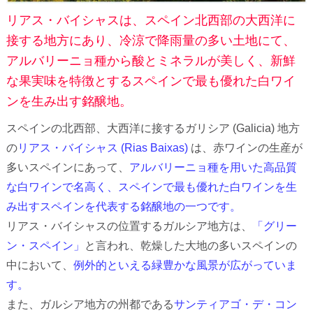
リアス・バイシャスは、スペイン北西部の大西洋に
接する地方にあり、冷涼で降雨量の多い土地にて、
アルバリーニョ種から酸とミネラルが美しく、新鮮
な果実味を特徴とするスペインで最も優れた白ワイ
ンを生み出す銘醸地。
スペインの北西部、大西洋に接するガリシア (Galicia) 地方
の
リアス・バイシャス (Rias Baixas)
は、赤ワインの生産が
多いスペインにあって、
アルバリーニョ種を用いた高品質
な白ワインで名高く、スペインで最も優れた白ワインを生
み出すスペインを代表する銘醸地の一つです。
リアス・バイシャスの位置するガルシア地方は、
「グリー
ン・スペイン」
と言われ、乾燥した大地の多いスペインの
中において、
例外的といえる緑豊かな風景が広がっていま
す。
また、ガルシア地方の州都である
サンティアゴ・デ・コン