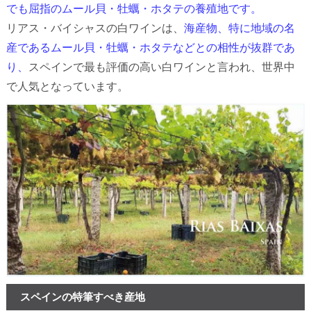
でも屈指のムール貝・牡蠣・ホタテの養殖地です。
リアス・バイシャスの白ワインは、
海産物、特に地域の名
産であるムール貝・牡蠣・ホタテなどとの相性が抜群であ
り、
スペインで最も評価の高い白ワインと言われ、世界中
で人気となっています。
スペインの特筆すべき産地