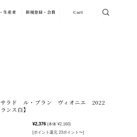
・生産者
新規登録・会員
Cart
クリュ
イン記事
新規会員登録
ャブリジェ
My Page
・クリュ
ンヌ
お客様のレビュー
・クリ
フレーヴ
・デュモン
ン
ィエ・ジュ
ー
アン
ス・ドール
ロブロ・マル
シャン
サラド ル・ブラン ヴィオニエ 2022
ェ
ル・ダイス
フランス白】
シェ
・ペール・
・フィス
¥2,376
(本体 ¥2,160)
ェス・メッ
[ポイント還元 23ポイント〜]
シアス