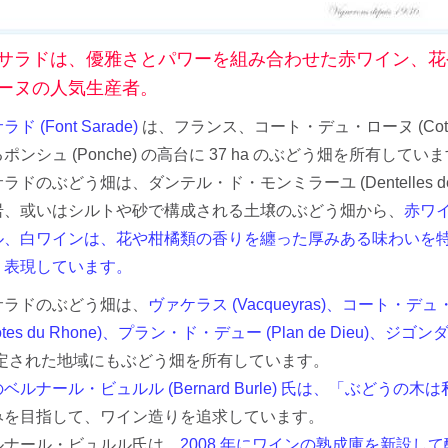
サラドは、優雅さとパワーを組み合わせた赤ワイン、花
ーヌの人気生産者。
 (Font Sarade)
は、フランス、コート・デュ・ローヌ (Cotes du
ンシュ (Ponche) の高台に 37 ha のぶどう畑を所有してい
ドのぶどう畑は、ダンテル・ド・モンミラーユ (Dentelles de
岩、或いはシルトや砂で構成される土壌のぶどう畑から、
赤ワ
ル、白ワインは、花や柑橘類の香りを纏った厚みある味わいを
く表現しています。
サラドのぶどう畑は、
ヴァケラス (Vacqueyras)、コート・デュ・
tes du Rhone)、プラン・ド・デュー (Plan de Dieu)、ジゴンダス
に指定された地域にもぶどう畑を所有しています。
ベルナール・ビュルル (Bernard Burle) 氏は、「ぶど
みを目指して、ワイン造りを追求しています。
ルナール・ビュルル氏は、
2008 年にワインの熟成庫を新設し