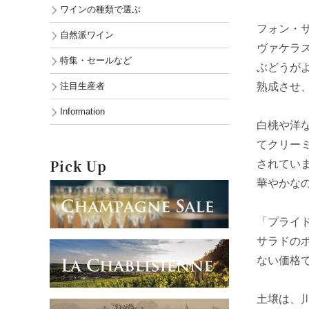
ワインの種類で選ぶ
フォン・
自然派ワイン
ヴァケラ
特集・セールなど
ぶどうが
注目生産者
熟成させ
Information
白桃や洋
てクリー
Pick Up
されてい
華やかな
「プライ
サラドの
ない価格
土壌は、川