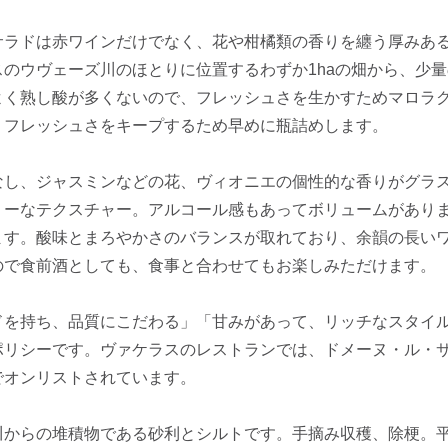
サラドは赤ワインだけでなく、花や柑橘類の香りを纏う厚みあ
スのウヴェーズ川のほとりに位置するわずか1haの畑から、少
よく熟し酸が多くないので、フレッシュさを生かすためマロラク
、フレッシュさをキープするため早めに瓶詰めします。
なし、ジャスミンなどの花、ヴィオニエの個性的な香りがグラ
ミーなテクスチャー。アルコール感もあってボリュームがあり
ます。酸味とまろやかさのバランスが取れており、余韻の長い
ので食前酒としても、食事と合わせてもお楽しみただけます。
ドを持ち、品質にこだわる」「甘みがあって、リッチなスタイ
ポリシーです。ヴァケラスのレストランでは、ドメーヌ・ル・
でオンリストされています。
からの堆積物である砂利とシルトです。手摘み収穫、除梗。平均樹