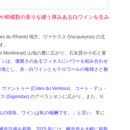
や柑橘類の香りを纏う厚みある白ワインを生み
 Rhone) 地方、ヴァケラス (Vacqueyras) の北
ます。
 Montmirail) 山地の麓に広がり、石灰質や小石と黄
インは、優雅さのあるフィネスにパワーを組み合わせ
特徴とし、赤・白ワインともテロワールの複雑さと魅
ヴァントゥー (Cotes du Ventoux)、コート・デュ・
 (Gigondas)
のアペラシオンに広がり、また、V.
うの木は私の情熱、ワインは私の報酬です。」と言い、
常に
て醸造設備を刷新、2015 年には、醸造所を大幅に刷新