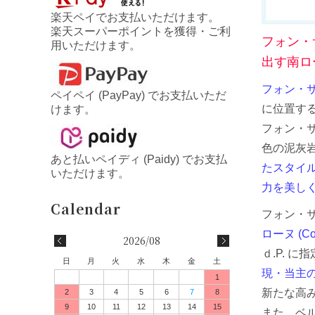
楽天ペイでお支払いただけます。
楽天スーパーポイントを獲得・ご利
フォン・
用いただけます。
出す南ロ
フォン・サラド
ペイペイ (PayPay) でお支払いただ
に位置するポ
けます。
フォン・サラ
色の泥灰
あと払いペイディ (Paidy) でお支払
たスタイ
いただけます。
力を美し
フォン・
ローヌ (Co
2026/08
ｄ.P. 
日
月
火
水
木
金
土
現・当主の
1
新たな高
2
3
4
5
6
7
8
9
10
11
12
13
14
15
また、ベ