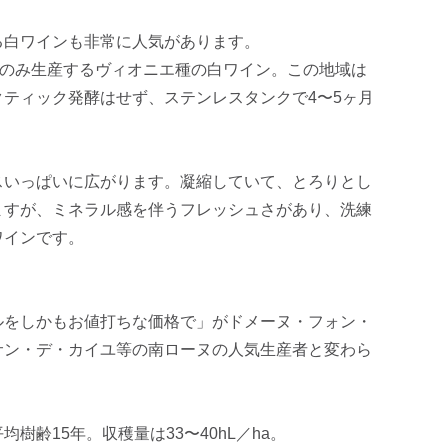
る白ワインも非常に人気があります。
量のみ生産するヴィオニエ種の白ワイン。この地域は
ティック発酵はせず、ステンレスタンクで4〜5ヶ月
スいっぱいに広がります。凝縮していて、とろりとし
ますが、ミネラル感を伴うフレッシュさがあり、洗練
ワインです。
ルをしかもお値打ちな価格で」がドメーヌ・フォン・
サン・デ・カイユ等の南ローヌの人気生産者と変わら
齢15年。収穫量は33〜40hL／ha。