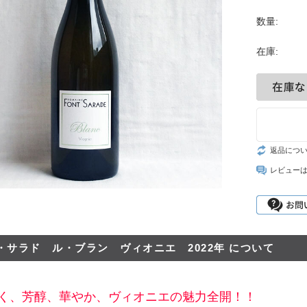
シャンパーニュ・
ベルン
ポート
セール
数量:
リア
マデイラ
ピノ・ノワール特
神の
集
在庫:
ランド
試飲
ジャケ買いワイン
お得なワインセッ
ト
神の雫ワイン
試飲レポート
返品につ
お客様のレビュー
レビュー
・サラド ル・ブラン ヴィオニエ 2022年 について
、芳醇、華やか、ヴィオニエの魅力全開！！