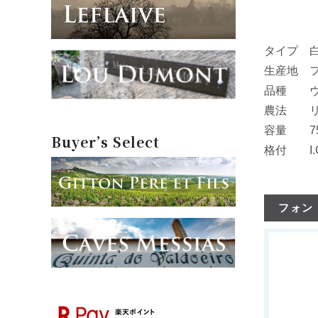
タイプ 
生産地 
品種 ヴィ
農法 リ
容量 75
Buyer’s Select
格付 I.
フォン・