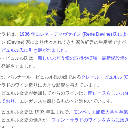
サラドは、
1936 年にレネ・ディヴァイン (Rene Devine) 
ン (Devine) 家により代々されてきた家族経営の生産者ですが
・ビュルル氏に引き継がれました。
ル・ビュルル氏は、
新しいぶどう畑の取得や拡張、最新鋭設備
く発展させました。
年には、ベルナール・ビュルル氏の娘である
クレール・ビュルル (Clai
サラドのワイン造りに大きな影響を与えています。
・ビュルル女史が参加してからのワインは、
南ローヌらしい力
れており、
エレガンスを感じるものへと進化いています。
ビュルル女史は 1993 年生まれで、
モンペリエ醸造大学を卒業
・ビュルル女史の働きが、
フォン・サラドのワインをさらに磨
言えます。