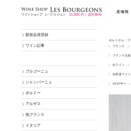
産地別
ブルゴーニ
新規会員登録
シャンパー
ポルトガル・フ
ボルドー
ワイン記事
フランス
アルザス
フランス生産
他フランス
白ワイン
ブルゴーニュ
イタリア
自然派ワイン
シャンパーニュ
2020年〜
スペイン
ボルドー
ポルトガル
アルザス
ドイツ
オーストリ
他フランス
ルーマニア
イタリア