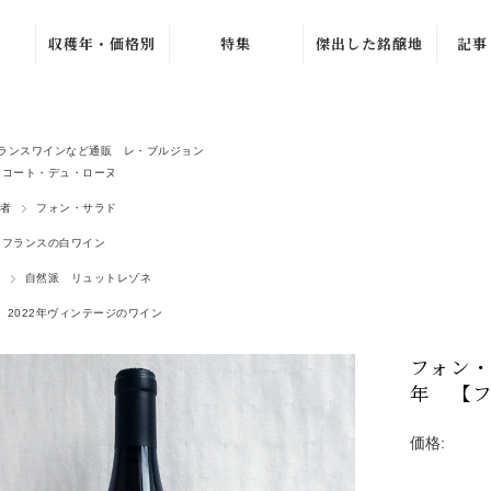
収穫年・価格別
特集
傑出した銘醸地
記事
ュ
ブルゴーニュ・グラン・
〜1979年
バック・ヴィンテ
ワ
ージ
1980年〜1989年
ラ・シ
ニュ
ブルゴーニュ・プルミエ
新着ワイン
ランスワインなど通販 レ・ブルジョン
1990年〜1999年
シャンパーニュ・グラン
コート・デュ・ローヌ
売れ筋ワイン
ル
ュ
2000年〜2009年
者
フォン・サラド
おすすめワイン
ルー
ジュヴレ・シャンベルタ
2010年〜2019年
フランスの白ワイン
夏のワインセール
オリヴ
シャンボール・ミュジニ
2020年〜
自然派 リュットレゾネ
北イタリア特集
ヴォーヌ・ロマネ
ラ・プ
ノンヴィンテージ
2022年ヴィンテージのワイン
よりどり 4 本、
4,500 円
G. 
ムルソー
〜1,999円
フォン・
2 本 15%、3 本
ピュリニー・モンラッシ
2,000円〜4,999
20% OFF
マルセ
円
年 【
シャサーニュ・モンラッ
よりどり 3 本、
ジトン
5,000円〜9,999
5,940 円
エ
ア
円
ピエモンテ
価格:
AC ブルゴーニ
カーヴ
10,000円〜
ュ・セール
トスカーナ