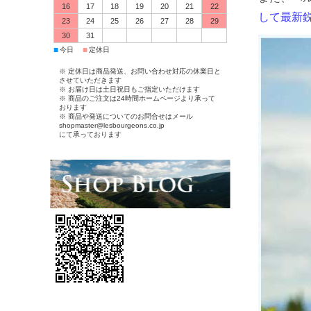
16
17
18
19
20
21
22
して最新
23
24
25
26
27
28
29
30
31
■
■
今日
定休日
※ 定休日は商品発送、お問い合わせ対応の休業日と
させていただきます
※ お届け日は土日祝日もご指定いただけます
※ 商品のご注文は24時間ホームページより承って
おります
※ 商品や発送についてのお問合せはメール
shopmaster@lesbourgeons.co.jp
にて承っております