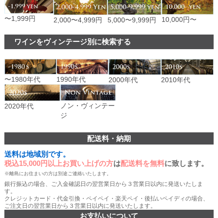
〜1,999円
10,000円〜
2,000〜4,999円
5,000〜9,999円
ワインをヴィンテージ別に検索する
〜1980年代
1990年代
2000年代
2010年代
ノン・ヴィンテー
2020年代
ジ
配送料・納期
送料は地域別です。
税込15,000円以上お買い上げの方
は
配送料を無料
に致します。
※離島にお住まいの方は別途ご連絡いたします。
銀行振込の場合、ご入金確認日の翌営業日から３営業日以内に発送いたしま
す。
クレジットカード・代金引換・ペイペイ・楽天ペイ・後払いペイディの場合、
ご注文日の翌営業日から３営業日以内に発送いたします。
お支払いについて