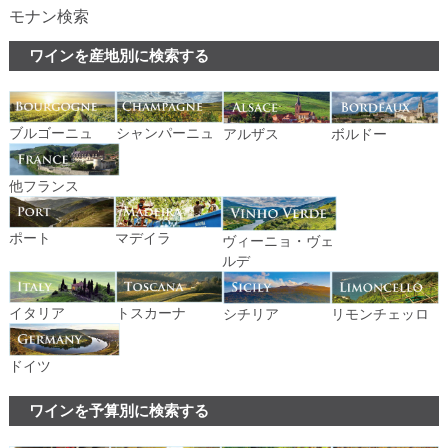
モナン検索
ワインを産地別に検索する
ブルゴーニュ
シャンパーニュ
アルザス
ボルドー
他フランス
ポート
マデイラ
ヴィーニョ・ヴェ
ルデ
イタリア
トスカーナ
シチリア
リモンチェッロ
ドイツ
ワインを予算別に検索する