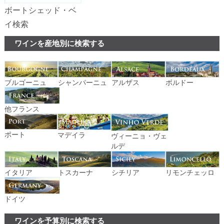
ボートシェッド・ベ
イ検索
ワインを産地別に検索する
ブルゴーニュ
シャンパーニュ
アルザス
ボルドー
他フランス
ポート
マデイラ
ヴィーニョ・ヴェ
ルデ
イタリア
トスカーナ
シチリア
リモンチェッロ
ドイツ
ワインを予算別に検索する