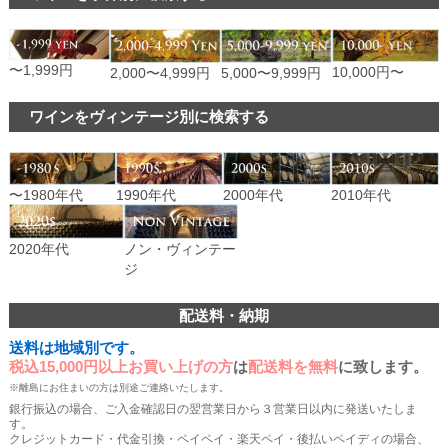
〜1,999円
10,000円〜
2,000〜4,999円
5,000〜9,999円
ワインをヴィンテージ別に検索する
〜1980年代
1990年代
2000年代
2010年代
ノン・ヴィンテー
2020年代
ジ
配送料・納期
送料は地域別です。
税込15,000円以上お買い上げの方
は
配送料を無料
に致します。
※離島にお住まいの方は別途ご連絡いたします。
銀行振込の場合、ご入金確認日の翌営業日から３営業日以内に発送いたしま
す。
クレジットカード・代金引換・ペイペイ・楽天ペイ・後払いペイディの場合、