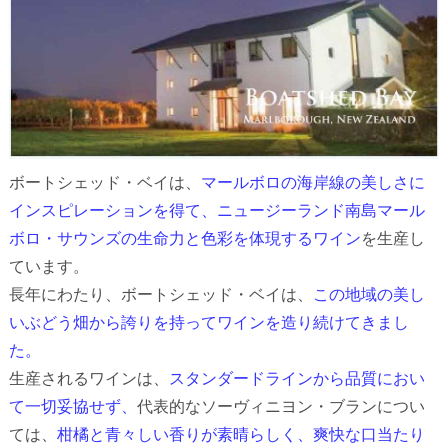
ボートシェッド・ベイは、
マールボロの海岸線の美しさに
インスピレーションを得て、ニュージーランド南島マール
ボロ・サウンズの生命力と色彩を体現するワイン
を生産し
ています。
長年にわたり、ボートシェッド・ベイは、
この地域の美し
いぶどう畑から誇りを持ってワインを造り続けてきまし
た。
生産されるワインは、
スタンダードラインから品質におい
て一切妥協せず、
代表的なソーヴィニヨン・ブランについ
ては、
柑橘と青々しい香りが素晴らしく、爽快な口当たり