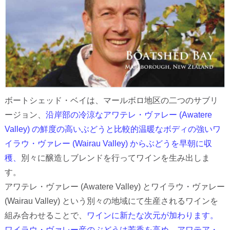
ボートシェッド・ベイは、マールボロ地区の二つのサブリ
ージョン、
沿岸部の冷涼なアワテレ・ヴァレー (Awatere
Valley) の鮮度の高いぶどうと比較的温暖なボディの強いワ
イラウ・ヴァレー (Wairau Valley) からぶどうを早朝に収
穫、
別々に醸造しブレンドを行ってワインを生み出しま
す。
アワテレ・ヴァレー (Awatere Valley) とワイラウ・ヴァレー
(Wairau Valley) という別々の地域にて生産されるワインを
組み合わせることで、
ワインに新たな次元が加わります。
ワイラウ・ヴァレー産のぶどうは芳香を高め、アワテア・