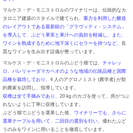
マルケス・デ・モニストロルのワイナリーは、伝統的なカ
タロニア建築のスタイルで建てられ、
重力を利用した醸造
のレイアウトである最新鋭の「グラヴィティ・システム」
を導入して、ぶどう果実と果汁への負担を軽減し、また、
ワインを熟成するために地下深くにセラーを持つなど、
良
質なワインを生み出す設備が整っています。
マルケス・デ・モニストロルのぶどう畑では、
チャレッ
ロ、パレリャーダマカベオのような地域の伝統品種と国際
品種を栽培しており、
4 人のアグロノミスト (農学者) が契
約農家を訪問し、指導しています。
収穫は全て手摘みであり、
20 kg のカゴを使って、房がつぶ
れないように丁寧に収穫しています。
ぶどう畑でぶどうを選果した後、
ワイナリーでも、さらに
選果テーブルを用いて、二回目の選別を行い、
優れたぶど
うのみをワインに用いることを徹底しています。