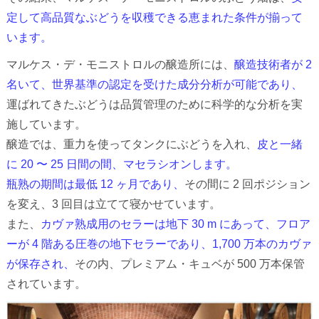
定して高品質なぶどうを収穫できる恵まれた条件が揃って
います。
マルケス・デ・モニストロルの醸造所には、
醸造技術者が 2
名いて、世界基準の認定を受けた成分分析が可能であり、
運ばれてきたぶどうは品質管理のために科学的な分析を実
施しています。
醸造では、重力を使ってタンクにぶどうを入れ、
皮と一緒
に 20 〜 25 日間の間、マセラシオンします。
瓶熟の期間は最低 12 ヶ月であり、
その間に 2 回ポジション
を変え、3 回目は立てて寝かせています。
また、
カヴァ熟成用のセラーは地下 30 m にあって、フロア
ーが 4 階ある圧巻の地下セラーであり、1,700 万本のカヴァ
が保存され、
その内、プレミアム・キュベが 500 万本保管
されています。