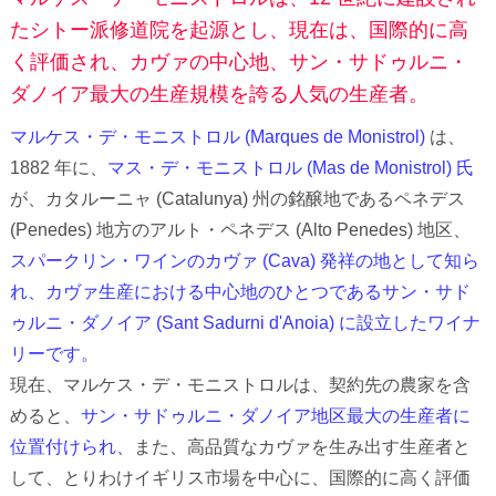
たシトー派修道院を起源とし、現在は、国際的に高
く評価され、カヴァの中心地、サン・サドゥルニ・
ダノイア最大の生産規模を誇る人気の生産者。
マルケス・デ・モニストロル (Marques de Monistrol)
は、
1882 年に、
マス・デ・モニストロル (Mas de Monistrol) 氏
が、カタルーニャ (Catalunya) 州の銘醸地であるペネデス
(Penedes) 地方のアルト・ペネデス (Alto Penedes) 地区、
スパークリン・ワインのカヴァ (Cava) 発祥の地として知ら
れ、カヴァ生産における中心地のひとつであるサン・サド
ゥルニ・ダノイア (Sant Sadurni d'Anoia) に設立したワイナ
リーです。
現在、マルケス・デ・モニストロルは、契約先の農家を含
めると、
サン・サドゥルニ・ダノイア地区最大の生産者に
位置付けられ、
また、高品質なカヴァを生み出す生産者と
して、とりわけイギリス市場を中心に、国際的に高く評価