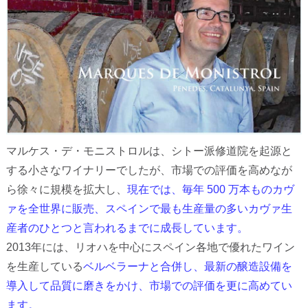
マルケス・デ・モニストロルは、シトー派修道院を起源と
する小さなワイナリーでしたが、市場での評価を高めなが
ら徐々に規模を拡大し、
現在では、毎年 500 万本ものカヴ
ァを全世界に販売、スペインで最も生産量の多いカヴァ生
産者のひとつと言われるまでに成長しています。
2013年には、リオハを中心にスペイン各地で優れたワイン
を生産している
ベルベラーナと合併し、最新の醸造設備を
導入して品質に磨きをかけ、市場での評価を更に高めてい
ます。