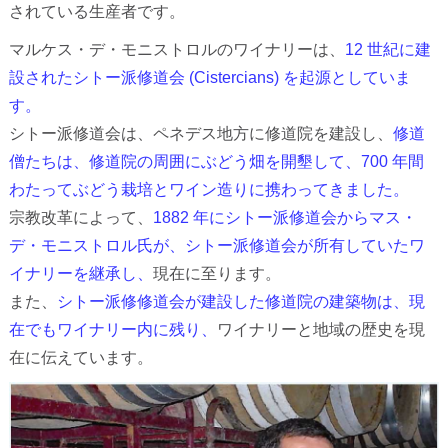
されている生産者です。
マルケス・デ・モニストロルのワイナリーは、
12 世紀に建
設されたシトー派修道会 (Cistercians) を起源としていま
す。
シトー派修道会は、ペネデス地方に修道院を建設し、
修道
僧たちは、修道院の周囲にぶどう畑を開墾して、700 年間
わたってぶどう栽培とワイン造りに携わってきました。
宗教改革によって、
1882 年にシトー派修道会からマス・
デ・モニストロル氏が、シトー派修道会が所有していたワ
イナリーを継承し、
現在に至ります。
また、
シトー派修修道会が建設した修道院の建築物は、現
在でもワイナリー内に残り、
ワイナリーと地域の歴史を現
在に伝えています。