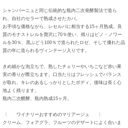
シャンパーニュと同じ伝統的な瓶内二次発酵製法で造ら
れ、自社のセラーで熟成させたカバ。
お手頃な価格ながら、レセルバに相当する15ヶ月熟成。良
質のモナストレルを贅沢に70％使い、残りはピノ・ノワー
ルを30％、黒ぶどう100％で造られたロゼ、そして優れた品
質の年に造られるヴィンテージ入りです。
きめ細かな泡立ちで、熟したチェリーやいちごなど赤い果
実の香りが際立ちます。口当たりはフレッシュでバランス
が取れ、キレのあるしっかりとしたボディ、後味は長く心
地よく残ります。
瓶内二次醗酵、瓶内熟成15ヶ月。
〈 ワイナリーおすすめのマリアージュ 〉
クリーム、フォアグラ、フルーツのデザートによく合いま