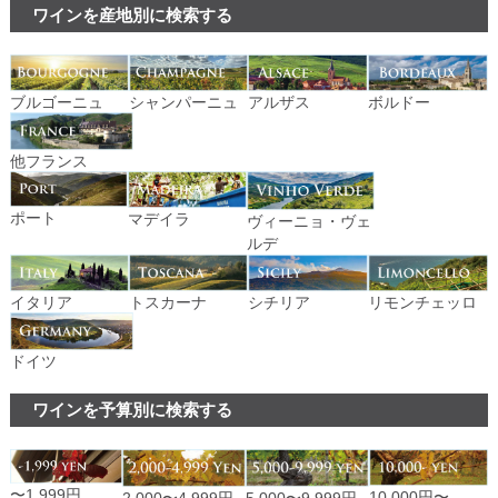
ワインを産地別に検索する
ブルゴーニュ
シャンパーニュ
アルザス
ボルドー
他フランス
ポート
マデイラ
ヴィーニョ・ヴェ
ルデ
イタリア
トスカーナ
シチリア
リモンチェッロ
ドイツ
ワインを予算別に検索する
〜1,999円
10,000円〜
2,000〜4,999円
5,000〜9,999円