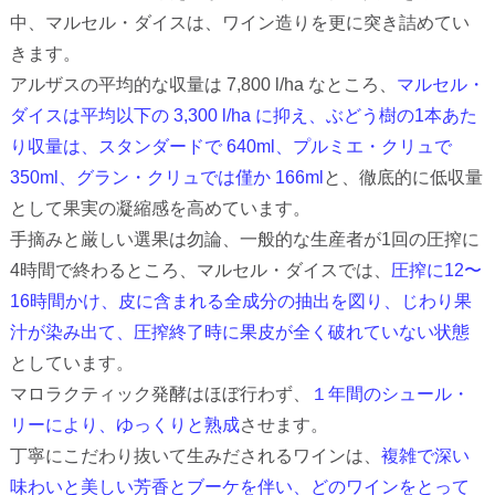
中、マルセル・ダイスは、ワイン造りを更に突き詰めてい
きます。
アルザスの平均的な収量は 7,800 l/ha なところ、
マルセル・
ダイスは平均以下の 3,300 l/ha に抑え、ぶどう樹の1本あた
り収量は、スタンダードで 640ml、プルミエ・クリュで
350ml、グラン・クリュでは僅か 166ml
と、徹底的に低収量
として果実の凝縮感を高めています。
手摘みと厳しい選果は勿論、一般的な生産者が1回の圧搾に
4時間で終わるところ、マルセル・ダイスでは、
圧搾に12〜
16時間かけ、皮に含まれる全成分の抽出を図り、じわり果
汁が染み出て、圧搾終了時に果皮が全く破れていない状態
としています。
マロラクティック発酵はほぼ行わず、
１年間のシュール・
リーにより、ゆっくりと熟成
させます。
丁寧にこだわり抜いて生みだされるワインは、
複雑で深い
味わいと美しい芳香とブーケを伴い、どのワインをとって