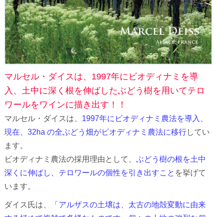
マルセル・ダイスは、1997年にビオディナミを導
入、土中に深く根を伸ばしたぶどう樹を用いてテロ
ワールをワインに描き出す！！
マルセル・ダイスは、
1997年にビオディナミ農法を導入、
現在、32ha の全ぶどう畑がビオディナミ農法に移行
してい
ます。
ビオディナミ農法の採用理由として、
ぶどう樹の根を土中
深くに伸ばし、テロワールの個性を引き出すこと
を挙げて
います。
ダイス氏は、
「アルザスの土壌は、太古の地殻変動に由来