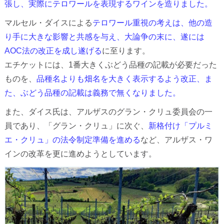
張し、実際にテロワールを表現するワインを造りました。
マルセル・ダイスによる
テロワール重視の考えは、他の造
り手に大きな影響と共感を与え、大論争の末に、遂には
AOC法の改正を成し遂げる
に至ります。
エチケットには、1番大きくぶどう品種の記載が必要だった
ものを、
品種名よりも畑名を大きく表示するよう改正、ま
た、ぶどう品種の記載は義務で無くなりました。
また、ダイス氏は、アルザスのグラン・クリュ委員会の一
員であり、「グラン・クリュ」に次ぐ、
新格付け「プルミ
エ・クリュ」の法令制定準備を進める
など、アルザス・ワ
インの改革を更に進めようとしています。