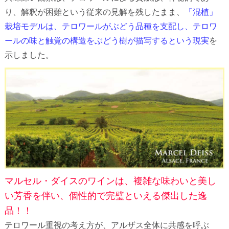
り、解釈が困難という従来の見解を残したまま、
「混植」
栽培モデルは、テロワールがぶどう品種を支配し、テロワ
ールの味と触覚の構造をぶどう樹が描写するという現実
を
示しました。
マルセル・ダイスのワインは、複雑な味わいと美し
い芳香を伴い、個性的で完璧といえる傑出した逸
品！！
テロワール重視の考え方が、アルザス全体に共感を呼ぶ