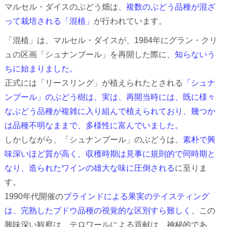
マルセル・ダイスのぶどう畑は、
複数のぶどう品種が混ざ
って栽培される「混植」
が行われています。
「混植」は、マルセル・ダイスが、1984年にグラン・クリ
ュの区画「シュナンブール」を再開した際に、
知らないう
ちに始まりました。
正式には「リースリング」が植えられたとされる
「シュナ
ンブール」のぶどう樹は、実は、再開当時には、既に様々
なぶどう品種が複雑に入り組んで植えられており、幾つか
は品種不明なままで、多様性に富んでいました。
しかしながら、「シュナンブール」のぶどうは、
素朴で興
味深いほど質が高く、収穫時期は見事に規則的で同時期と
なり、造られたワインの雄大な味に圧倒される
に至りま
す。
1990年代開催の
ブラインドによる果実のテイスティング
は、完熟したブドウ品種の視覚的な区別すら難しく
、この
興味深い観察は、テロワールによる貢献は、神秘的であ