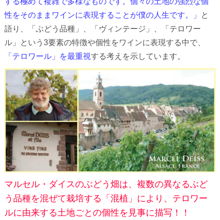
する極めて複雑で多様なものです。個々の土地の強烈な個
性をそのままワインに表現することが僕の人生です。」
と
語り、「ぶどう品種」、「ヴィンテージ」、「テロワー
ル」という3要素の特徴や個性をワインに表現する中で、
「テロワール」を最重視
する考えを示しています。
マルセル・ダイスのぶどう畑は、複数の異なるぶど
う品種を混ぜて栽培する「混植」により、テロワー
ルに由来する土地ごとの個性を見事に描写！！