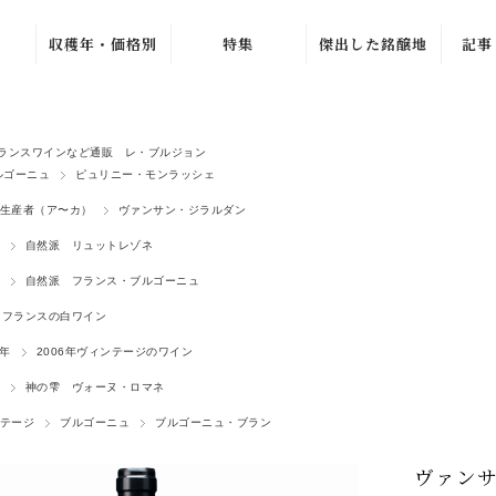
収穫年・価格別
特集
傑出した銘醸地
記事
ュ
ブルゴーニュ・グラン・
〜1979年
バック・ヴィンテ
ワ
ージ
1980年〜1989年
ラ・シ
ニュ
ブルゴーニュ・プルミエ
新着ワイン
ランスワインなど通販 レ・ブルジョン
1990年〜1999年
シャンパーニュ・グラン
ルゴーニュ
ピュリニー・モンラッシェ
売れ筋ワイン
ル
ュ
2000年〜2009年
生産者（ア〜カ）
ヴァンサン・ジラルダン
おすすめワイン
ルー
ジュヴレ・シャンベルタ
2010年〜2019年
自然派 リュットレゾネ
夏のワインセール
オリヴ
シャンボール・ミュジニ
2020年〜
自然派 フランス・ブルゴーニュ
北イタリア特集
ヴォーヌ・ロマネ
ラ・プ
ノンヴィンテージ
フランスの白ワイン
よりどり 4 本、
4,500 円
G. 
ムルソー
〜1,999円
9年
2006年ヴィンテージのワイン
2 本 15%、3 本
ピュリニー・モンラッシ
2,000円〜4,999
20% OFF
マルセ
神の雫 ヴォーヌ・ロマネ
円
シャサーニュ・モンラッ
よりどり 3 本、
ジトン
テージ
ブルゴーニュ
ブルゴーニュ・ブラン
5,000円〜9,999
5,940 円
エ
ア
円
ピエモンテ
AC ブルゴーニ
カーヴ
ヴァン
10,000円〜
ュ・セール
トスカーナ