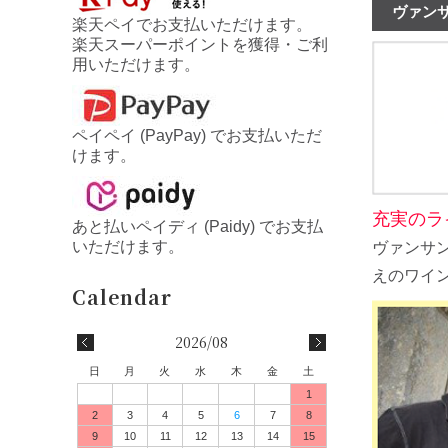
ヴァンサン
楽天ペイでお支払いただけます。
楽天スーパーポイントを獲得・ご利
用いただけます。
ペイペイ (PayPay) でお支払いただ
けます。
充実のラ
あと払いペイディ (Paidy) でお支払
いただけます。
ヴァンサン
えのワイ
2026/08
日
月
火
水
木
金
土
1
2
3
4
5
6
7
8
9
10
11
12
13
14
15