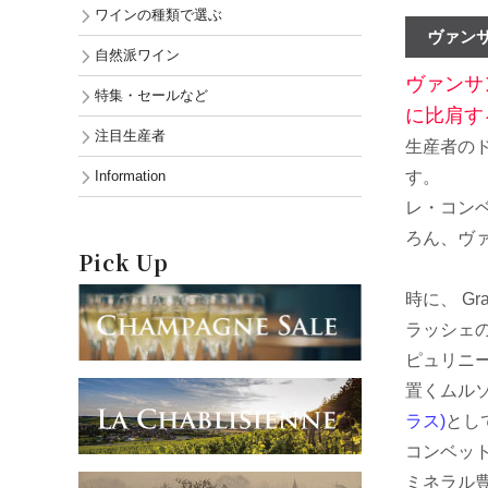
ワインの種類で選ぶ
ヴァンサ
自然派ワイン
ヴァンサ
特集・セールなど
に比肩す
注目生産者
生産者の
Information
す。
レ・コンベ
ろん、ヴ
Pick Up
時に、 G
ラッシェ
ピュリニ
置くムル
ラス)
とし
コンベッ
ミネラル