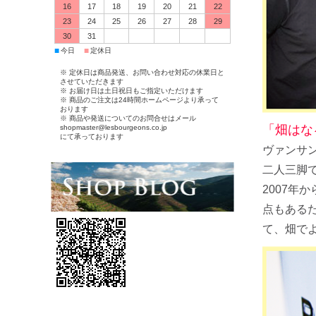
16
17
18
19
20
21
22
23
24
25
26
27
28
29
30
31
■
■
今日
定休日
※ 定休日は商品発送、お問い合わせ対応の休業日と
させていただきます
※ お届け日は土日祝日もご指定いただけます
※ 商品のご注文は24時間ホームページより承って
おります
※ 商品や発送についてのお問合せはメール
「畑はな
shopmaster@lesbourgeons.co.jp
にて承っております
ヴァンサ
二人三脚
2007年
点もある
て、畑で