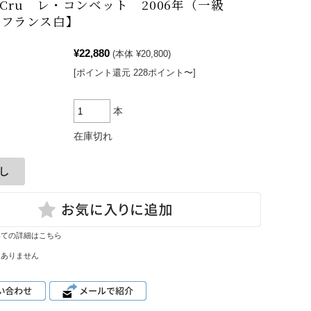
r Cru レ・コンベット 2006年（一級
ハルト・コ
【フランス白】
ッホ
雫ワイン
¥22,880
(本体 ¥20,800)
レポート
[ポイント還元 228ポイント〜]
本
在庫切れ
いての詳細はこちら
はありません