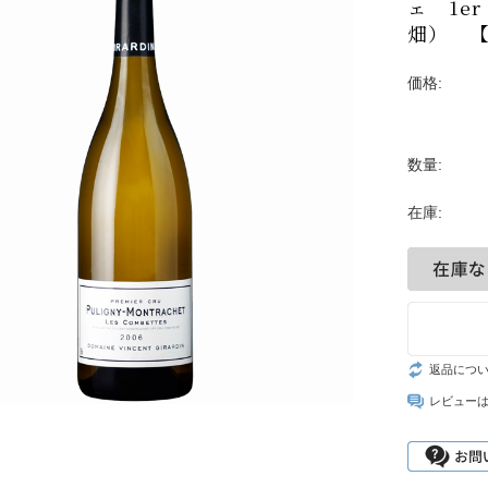
ェ 1e
シャンパーニュ・
ベルン
ポート
畑） 
セール
リア
マデイラ
ピノ・ノワール特
神の
集
価格:
ランド
試飲
ジャケ買いワイン
お得なワインセッ
ト
数量:
神の雫ワイン
在庫:
試飲レポート
お客様のレビュー
返品につ
レビュー