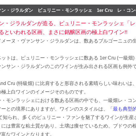
ン・ジラルダン ピュリニー・モンラッシェ 1er Cru レ・コン
ン・ジラルダンが造る、ピュリニー・モンラッシェ「レ
るといわれる区画、まさに銘醸区画の極上白ワイン!!
ドメーヌ・ヴァンサン・ジラルダンは、数あるブルゴーニュの
ットは、ピュリニー・モンラッシェに数ある 1er Cru (一級
ァンサン・ジラルダンのこのワインが生み出される区画も例外
rand Cru (特級畑) に比肩すると形容される素晴らしい味
の極上白ワインのイメージそのものです。
ー・モンラッシェにおける数ある区画の中でも、一級畑レ・コ
ソーとの境界にありますが、ワインのスタイルは、
「最も典型
て知られ、多くのピュリニー・ファンを魅了するワインが生産
トには豊富な粘土質があり、土壌は痩せているため、ブドウの
豊富なワインとなります。