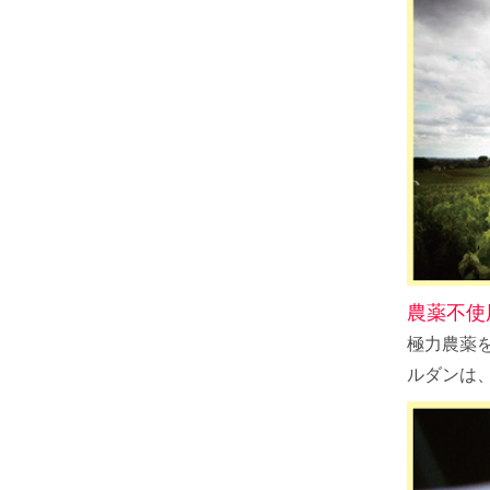
農薬不使
極力農薬
ルダンは