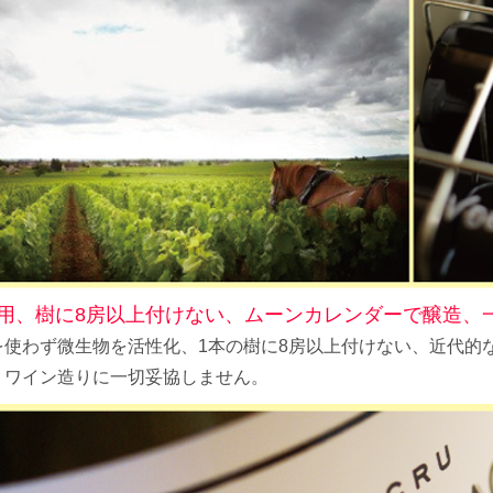
用、樹に8房以上付けない、ムーンカレンダーで醸造、
を使わず微生物を活性化、1本の樹に8房以上付けない、近代的
、ワイン造りに一切妥協しません。