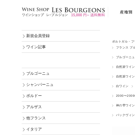
産地別
ブルゴーニ
新規会員登録
シャンパー
ポルトガル・フ
ボルドー
ワイン記事
フランス ブ
アルザス
ブルゴーニュ
他フランス
自然派ワイン
ブルゴーニュ
イタリア
自然派ワイン
シャンパーニュ
白ワイン
スペイン
ボルドー
2000〜200
ポルトガル
神の雫ワイン
アルザス
ドイツ
バックヴィン
オーストリ
他フランス
ルーマニア
イタリア