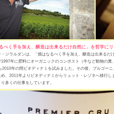
るべく手を加え、醸造は出来るだけ自然に」を哲学にリ
ン・ジラルダンは、「畑はなるべく手を加え、醸造は出来るだ
で1997年に肥料にオーガニックのコンポスト（牛など動物の
から2010年の間ビオディナミを試みました。その後、ブルゴ
ため、2011年よりビオディナミからリュット・レゾネへ移行
より多くの仕事をしています。