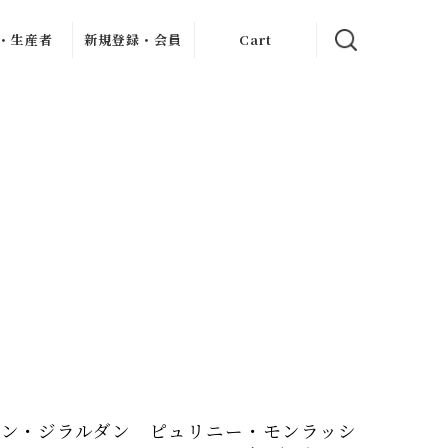
・生産者
新規登録・会員
Cart
クリュ
イン記事
新規会員登録
ャブリジェ
My Page
・クリュ
ンヌ
お客様のレビュー
・クリ
フレーヴ
・デュモン
ン
ィエ・ジュ
ー
アン
ス・ドール
ロブロ・マル
シャン
ェ
ル・ダイス
シェ
・ペール・
・フィス
ェス・メッ
サン・ジラルダン ピュリニー・モンラッシ
シアス