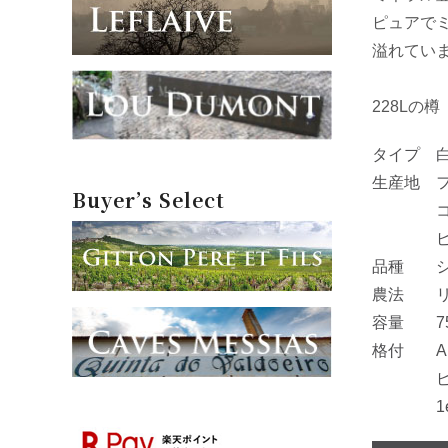
ピュアで
溢れてい
228Lの
タイプ 
生産地 
Buyer’s Select
コート
ピュリ
品種 シャ
農法 リ
容量 75
格付 A.O
ピュリ
1er C