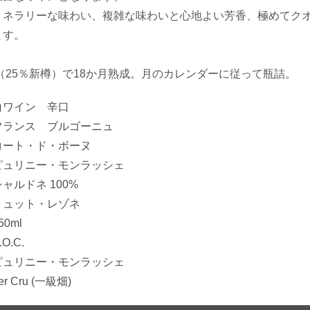
ミネラリーな味わい、複雑な味わいと心地よい芳香、極めてク
ます。
樽（25％新樽）で18か月熟成。月のカレンダーに従って瓶詰。
白ワイン 辛口
フランス ブルゴーニュ
・ド・ボーヌ
ニー・モンラッシェ
ルドネ 100%
ュット・レゾネ
0ml
.C.
ニー・モンラッシェ
ru (一級畑)