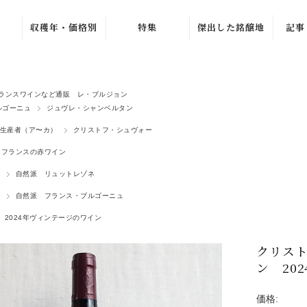
収穫年・価格別
特集
傑出した銘醸地
記事
ュ
ブルゴーニュ・グラン・
〜1979年
バック・ヴィンテ
ワ
ージ
1980年〜1989年
ラ・シ
ニュ
ブルゴーニュ・プルミエ
新着ワイン
ランスワインなど通販 レ・ブルジョン
1990年〜1999年
シャンパーニュ・グラン
ルゴーニュ
ジュヴレ・シャンベルタン
売れ筋ワイン
ル
ュ
2000年〜2009年
生産者（ア〜カ）
クリストフ・シュヴォー
おすすめワイン
ルー
ジュヴレ・シャンベルタ
2010年〜2019年
フランスの赤ワイン
夏のワインセール
オリヴ
シャンボール・ミュジニ
2020年〜
自然派 リュットレゾネ
北イタリア特集
ヴォーヌ・ロマネ
ラ・プ
ノンヴィンテージ
自然派 フランス・ブルゴーニュ
よりどり 4 本、
4,500 円
G. 
ムルソー
〜1,999円
2024年ヴィンテージのワイン
2 本 15%、3 本
ピュリニー・モンラッシ
2,000円〜4,999
20% OFF
マルセ
円
クリス
シャサーニュ・モンラッ
よりどり 3 本、
ジトン
5,000円〜9,999
ン 20
5,940 円
エ
ア
円
ピエモンテ
AC ブルゴーニ
カーヴ
10,000円〜
ュ・セール
価格:
トスカーナ