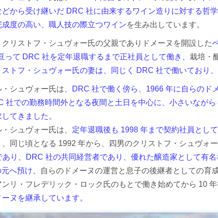
などから受け継いだ DRC 社に由来するワイン造りに対する哲
完成度の高い、職人技の際立つワイン
を生み出しています。
、クリストフ・シュヴォー氏の父親でありドメーヌを開設した
に亘って DRC 社を定年退職するまで正社員として働き、
栽培・
リストフ・シュヴォー氏の妻は、同じく DRC 社で働いており、
ル・シュヴォー氏は、
DRC 社で働く傍ら、1966 年に自らのドメー
RC 社での勤務時間外となる夜間と土日を中心に、小さいなが
求してきました。
ル・シュヴォー氏は、
定年退職後も 1998 年まで契約社員とし
り、
同じ頃となる 1992 年から、四男のクリストフ・シュヴォ
目であり、DRC 社の共同経営者であり、優れた醸造家として有名なアンリ
氏の元へ預け、
自らのドメーヌの運営と息子の後継者としての育
ンリ・フレデリック・ロック氏のもとで働き始めてから 10 年後
メーヌを継承しています。