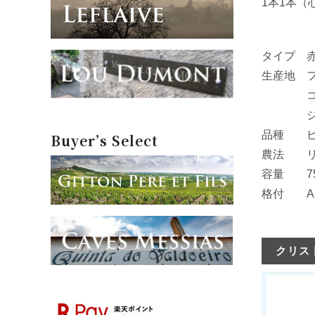
1本1本
タイプ 
生産地 
コート
ジュヴ
品種 ピノ
Buyer’s Select
農法 リ
容量 75
格付 A.
クリスト