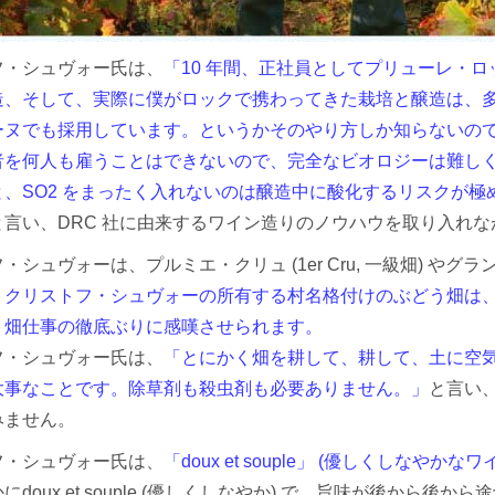
フ・シュヴォー氏は、
「10 年間、正社員としてプリューレ・ロ
造、そして、実際に僕がロックで携わってきた栽培と醸造は、
ーヌでも採用しています。というかそのやり方しか知らないの
者を何人も雇うことはできないので、完全なビオロジーは難し
と、SO2 をまったく入れないのは醸造中に酸化するリスクが
と言い、DRC 社に由来するワイン造りのノウハウを取り入れ
シュヴォーは、プルミエ・クリュ (1er Cru, 一級畑) やグラン・
、
クリストフ・シュヴォーの所有する村名格付けのぶどう畑は、
、畑仕事の徹底ぶりに感嘆させられます。
フ・シュヴォー氏は、
「とにかく畑を耕して、耕して、土に空
大事なことです。除草剤も殺虫剤も必要ありません。」
と言い
みません。
フ・シュヴォー氏は、
「doux et souple」 (優しくしなや
にdoux et souple (優しくしなやか) で、旨味が後か