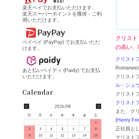
楽天ペイでお支払いただけます。
楽天スーパーポイントを獲得・ご利
用いただけます。
クリスト
ペイペイ (PayPay) でお支払いただ
の高い、
けます。
クリストフ・シ
Romane
あと払いペイディ (Paidy) でお支払
クリスト
いただけます。
ル・シュヴォー
クリスト
クリストフ
2026/08
また、ク
日
月
火
水
木
金
土
(Henry Fr
1
正社員と
2
3
4
5
6
7
8
9
10
11
12
13
14
15
クリストフ