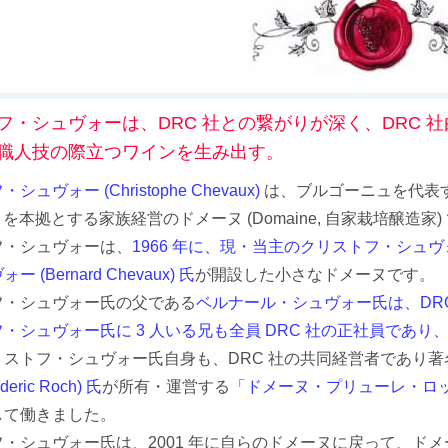
フ・シュヴォーは、DRC 社との繋がりが深く、DRC
職人技の際立つワインを生み出す。
ュヴォー (Christophe Chevaux)
は、ブルゴーニュを代表する
e) を本拠とする家族経営のドメーヌ (Domaine, 自家栽培醸造家)
フ・シュヴォーは、
1966 年に、現・当主のクリストフ・シュヴォー (
 (Bernard Chevaux) 氏
が開設した小さなドメーヌです。
フ・シュヴォー氏の父である
ベルナール・シュヴォー氏は、DRC
・シュヴォー氏に 3 人いる兄も全員 DRC 社の正社員であり
リストフ・シュヴォー氏自身も、DRC 社の共同経営者であり
ederic Roch) 氏
が所有・運営する
「ドメーヌ・プリューレ・ロック」 (D
して働きました。
・シュヴォー氏は、2001 年に自らのドメーヌに戻って、ド