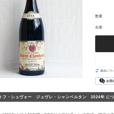
シャンパーニュ・
ベルン
ポート
セール
リア
マデイラ
ピノ・ノワール特
神の
数量:
集
ランド
試飲
ジャケ買いワイン
在庫:
お得なワインセッ
ト
神の雫ワイン
試飲レポート
お客様のレビュー
返品につ
トフ・シュヴォー ジュヴレ・シャンベルタン 2024年 に