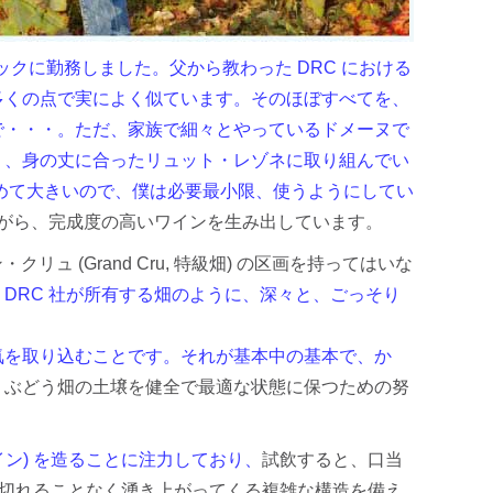
ックに勤務しました。父から教わった DRC における
多くの点で実によく似ています。そのほぼすべてを、
で・・・。ただ、家族で細々とやっているドメーヌで
く、身の丈に合ったリュット・レゾネに取り組んでい
極めて大きいので、僕は必要最小限、使うようにしてい
ながら、完成度の高いワインを生み出しています。
クリュ (Grand Cru, 特級畑) の区画を持ってはいな
DRC 社が所有する畑のように、深々と、ごっそり
気を取り込むことです。それが基本中の基本で、か
、ぶどう畑の土壌を健全で最適な状態に保つための努
かなワイン) を造ることに注力しており、
試飲すると、口当
ら後から途切れることなく湧き上がってくる複雑な構造を備え