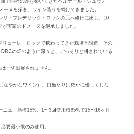
造の両面で同社の礎を築いてきたベルナール・シュヴォ
ドメーヌを拓き、ワイン造りを続けてきました。
アンリ・フレデリック・ロックの元へ修行に出し、10
トフが実家のドメーヌを継承しました。
プリューレ・ロックで携わってきた栽培と醸造、その
DRCの畑のように深々と、ごっそりと耕されている
には一切出展されません。
優しくしなやかなワイン）。口当たりは確かに優しくしな
ヴィーニュ。新樽15%、1〜3回使用樽85%で15〜16ヶ月
、必要最小限のみ使用。