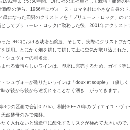
から1992年までの30年間、DRC社の正社員として栽培・醸
C社勤務の傍ら、1966年にヴォーヌ・ロマネ村に小さな自身の
、24歳になった四男のクリストフを「プリューレ・ロック」の
員としてプリューレ・ロックに勤務した後、2001年にクリス
わったDRCにおける栽培と醸造、そして、実際にクリストフが
てを採用。とにかく畑を耕して耕して土に空気が取り込まれた、
フ・シュヴォーの村名畑。
生まれる素晴らしいワインは、即座に完売するため、ガイド等
・シュヴォーが造りたいワインは「doux et souple」（
旨味が後から後から途切れることなく湧き上がってきます。
tice等3つの区画で合計0.27ha。樹齢30〜70年のヴィエイユ・
。天然酵母のみで発酵。
まったく入れないと醸造中に酸化するリスクが極めて大きいので