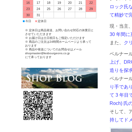
16
17
18
19
20
21
22
ロック氏
23
24
25
26
27
28
29
て精妙で
30
31
■
■
今日
定休日
現・当主
※ 定休日は商品発送、お問い合わせ対応の休業日と
30 年間
させていただきます
※ お届け日は土日祝日もご指定いただけます
また、
ク
※ 商品のご注文は24時間ホームページより承って
おります
※ 商品や発送についてのお問合せはメール
ベルナー
shopmaster@lesbourgeons.co.jp
にて承っております
上げ、D
造りを探
ベルナー
り手であ
て 3 年
Roch) 
そして、ア
持してド