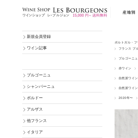
産地別
ブルゴーニ
新規会員登録
シャンパー
ポルトガル・フ
ボルドー
ワイン記事
フランス ブ
アルザス
ブルゴーニュ
他フランス
赤ワイン
ブルゴーニュ
イタリア
自然派ワイン
シャンパーニュ
自然派ワイン
スペイン
ボルドー
2020年〜
ポルトガル
アルザス
ドイツ
オーストリ
他フランス
ルーマニア
イタリア