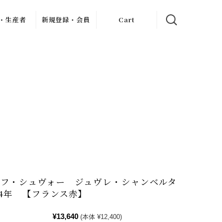
・生産者
新規登録・会員
Cart
クリュ
イン記事
新規会員登録
ャブリジェ
My Page
・クリュ
ンヌ
お客様のレビュー
・クリ
フレーヴ
・デュモン
ン
ィエ・ジュ
ー
アン
ス・ドール
ロブロ・マル
シャン
ェ
ル・ダイス
トフ・シュヴォー ジュヴレ・シャンベルタ
シェ
・ペール・
24年 【フランス赤】
・フィス
ェス・メッ
シアス
¥13,640
(本体 ¥12,400)