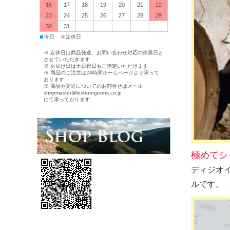
16
17
18
19
20
21
22
23
24
25
26
27
28
29
30
31
■
■
今日
定休日
※ 定休日は商品発送、お問い合わせ対応の休業日と
させていただきます
※ お届け日は土日祝日もご指定いただけます
※ 商品のご注文は24時間ホームページより承って
おります
※ 商品や発送についてのお問合せはメール
shopmaster@lesbourgeons.co.jp
にて承っております
極めてシ
ディジオ
ルです。