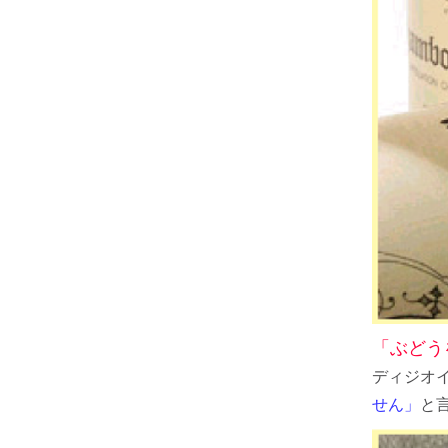
「ぶどう
ディジオ
せん」
と