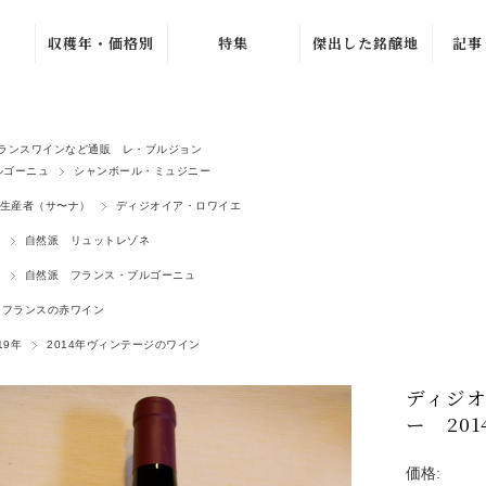
収穫年・価格別
特集
傑出した銘醸地
記事
ュ
ブルゴーニュ・グラン・
〜1979年
バック・ヴィンテ
ワ
ージ
1980年〜1989年
ラ・シ
ニュ
ブルゴーニュ・プルミエ
新着ワイン
ランスワインなど通販 レ・ブルジョン
1990年〜1999年
シャンパーニュ・グラン
ルゴーニュ
シャンボール・ミュジニー
売れ筋ワイン
ル
ュ
2000年〜2009年
生産者（サ〜ナ）
ディジオイア・ロワイエ
おすすめワイン
ルー
ジュヴレ・シャンベルタ
2010年〜2019年
自然派 リュットレゾネ
夏のワインセール
オリヴ
シャンボール・ミュジニ
2020年〜
自然派 フランス・ブルゴーニュ
北イタリア特集
ヴォーヌ・ロマネ
ラ・プ
ノンヴィンテージ
フランスの赤ワイン
よりどり 4 本、
4,500 円
G. 
ムルソー
〜1,999円
19年
2014年ヴィンテージのワイン
2 本 15%、3 本
ピュリニー・モンラッシ
2,000円〜4,999
20% OFF
マルセ
円
ディジ
シャサーニュ・モンラッ
よりどり 3 本、
ジトン
5,000円〜9,999
ー 20
5,940 円
エ
ア
円
ピエモンテ
AC ブルゴーニ
カーヴ
10,000円〜
ュ・セール
価格:
トスカーナ