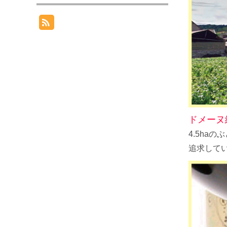
ドメーヌ
4.5h
追求して