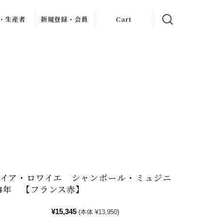
・生産者
新規登録・会員
Cart
クリュ
イン記事
新規会員登録
ャブリジェ
My Page
・クリュ
ンヌ
お客様のレビュー
・クリ
フレーヴ
・デュモン
ン
ィエ・ジュ
ー
アン
ス・ドール
ロブロ・マル
シャン
ェ
ル・ダイス
オイア・ロワイエ シャンボール・ミュジニ
シェ
・ペール・
14年 【フランス赤】
・フィス
ェス・メッ
シアス
¥15,345
(本体 ¥13,950)