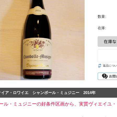
シャンパーニュ・
ベルン
ポート
セール
リア
マデイラ
ピノ・ノワール特
神の
数量:
集
ランド
試飲
ジャケ買いワイン
在庫:
お得なワインセッ
ト
神の雫ワイン
試飲レポート
お客様のレビュー
返品につ
オイア・ロワイエ シャンボール・ミュジニー 2014年
ール・ミュジニーの好条件区画から、実質ヴィエイユ・ヴ