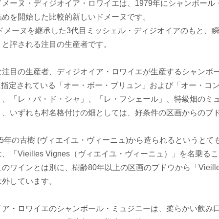
メーヌ・ディジオイア・ロワイエは、1979年にシャンボール
詰めを開始した比較的新しいドメーヌです。
年にドメーヌを継承した3代目ミッシェル・ディジオイアのもと、
」と評される注目の生産者です。
注目の生産者、ディジオイア・ロワイエが生産するシャンボール・
 に指定されている「オー・ボー・ブリュン」および「オー・コンボッ
」、「レ・パ・ド・シャ」、「レ・フシェール」、特級畑のミ
り、いずれも村名格付けの畑としては、好条件の区画からのブ
55年の古樹 (ヴィエイユ・ヴィーニュ)から造られるというと
、「Vieilles Vignes（ヴィエイユ・ヴィーニュ）」を
のワインとは別に、樹齢80年以上の区画のブドウから「Vieille
は外しています。
イア・ロワイエのシャンボール・ミュジニーは、柔らかい飲み