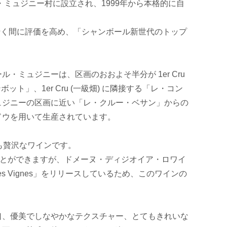
・ミュジニー村に設立され、1999年から本格的に自
瞬く間に評価を高め、「シャンボール新世代のトップ
ミュジニーは、区画のおおよそ半分が 1er Cru
ト」、1er Cru (一級畑) に隣接する「レ・コン
ュジニーの区画に近い「レ・クルー・ベサン」からの
ドウを用いて生産されています。
ても贅沢なワインです。
名乗ることができますが、ドメーヌ・ディジオイア・ロワイ
s Vignes」をリリースしているため、このワインの
口、優美でしなやかなテクスチャー、とてもきれいな