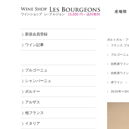
産地別
ブルゴーニ
新規会員登録
シャンパー
ポルトガル・フ
ボルドー
ワイン記事
フランス ブ
アルザス
ブルゴーニュ
他フランス
自然派ワイン
ブルゴーニュ
イタリア
自然派ワイン
シャンパーニュ
赤ワイン
スペイン
ボルドー
2010年〜20
ポルトガル
アルザス
ドイツ
オーストリ
他フランス
ルーマニア
イタリア