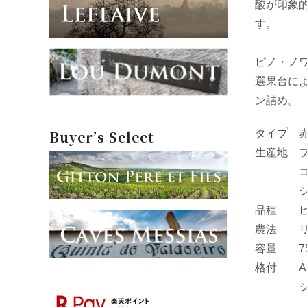
酸が印象
す。
ピノ・ノ
選果台によ
ン詰め。
タイプ 
Buyer’s Select
生産地 
コート
シャン
品種 ピノ
農法 リ
容量 75
格付 A.O
シャン