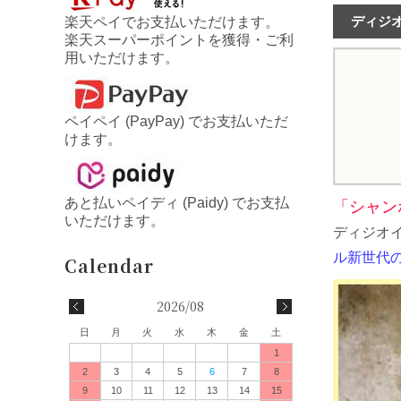
ディジオイ
楽天ペイでお支払いただけます。
楽天スーパーポイントを獲得・ご利
用いただけます。
ペイペイ (PayPay) でお支払いただ
けます。
あと払いペイディ (Paidy) でお支払
「シャン
いただけます。
ディジオイ
ル新世代
2026/08
日
月
火
水
木
金
土
1
2
3
4
5
6
7
8
9
10
11
12
13
14
15