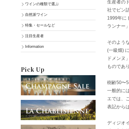
生産者のド
ワインの種類で選ぶ
社でビン
自然派ワイン
1999
特集・セールなど
ランナー
注目生産者
そのような
Information
(一級畑)
ドメンヌ
ものであ
Pick Up
樹齢50〜
一般的には
エでは、こ
表記から
ディジオ