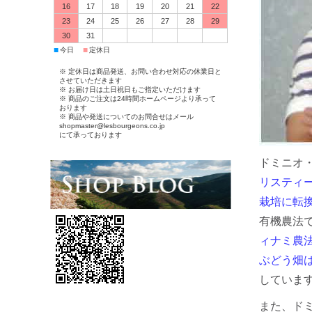
16
17
18
19
20
21
22
23
24
25
26
27
28
29
30
31
■
■
今日
定休日
※ 定休日は商品発送、お問い合わせ対応の休業日と
させていただきます
※ お届け日は土日祝日もご指定いただけます
※ 商品のご注文は24時間ホームページより承って
おります
※ 商品や発送についてのお問合せはメール
shopmaster@lesbourgeons.co.jp
にて承っております
ドミニオ
リスティー
栽培に転
有機農法
ィナミ農
ぶどう畑
していま
また、ド