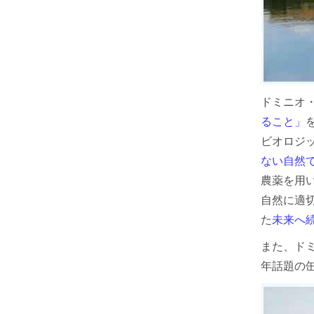
ドミニオ
ること」
ビオロジ
ない自然
農薬を用
自然に適
た
未来へ
また、ド
年話題の