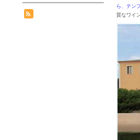
ら、テン
質なワイ