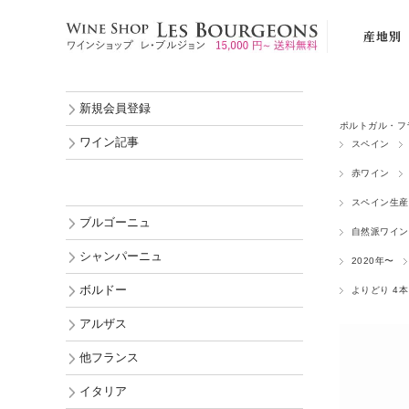
産地別
ブルゴーニ
新規会員登録
シャンパー
ポルトガル・フ
ボルドー
ワイン記事
スペイン
アルザス
赤ワイン
他フランス
スペイン生産
ブルゴーニュ
イタリア
自然派ワイン
シャンパーニュ
2020年〜
スペイン
ボルドー
よりどり 4本 
ポルトガル
アルザス
ドイツ
オーストリ
他フランス
ルーマニア
イタリア