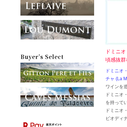
ドミニオ
Buyer’s Select
頃感抜群
ドミニオ・デ
チャ (La M
ワインを
ドミニオ
を持って
ドミニオ
ビオディ