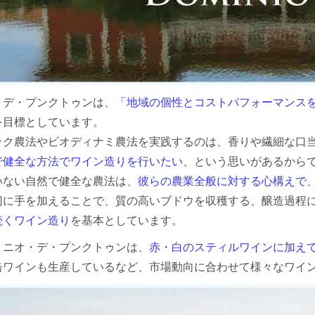
・デ・プンクトゥンは、
「地域の個性とコストパフォーマンス
を目標としています。
ック農法やビオディナミ農法を実践するのは、香りや繊細な口
で健全な方法でワイン造りを行いたい、
という思いがあるから
いない自然で健全な農法は、
彼らの農業全般に対する心構えで
切に手を加えることで、質の高いブドウを収穫する、醸造過程
続くワイン造り
を基本としています。
ミニオ・デ・プンクトゥンは、
赤・白のスティルワインに加え
缶ワインも生産しているなど、市場動向に合わせて様々なワイ