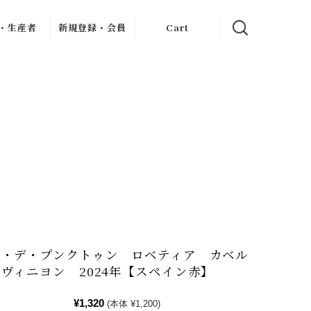
・生産者
新規登録・会員
Cart
クリュ
イン記事
新規会員登録
ャブリジェ
My Page
・クリュ
ンヌ
お客様のレビュー
・クリ
フレーヴ
・デュモン
ン
ィエ・ジュ
ー
アン
ス・ドール
ロブロ・マル
シャン
ェ
ル・ダイス
オ・デ・プンクトゥン ロベティア カベル
シェ
・ペール・
ヴィニヨン 2024年【スペイン赤】
・フィス
ェス・メッ
シアス
¥1,320
(本体 ¥1,200)