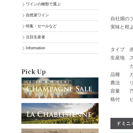
よりど
ワインの種類で選ぶ
自然派ワイン
自社畑の
特集・セールなど
実味と程
注目生産者
Information
タイプ 
生産地 
カステ
Pick Up
品種 カベ
農法 リ
容量 75
格付 ビ
ドミニオ