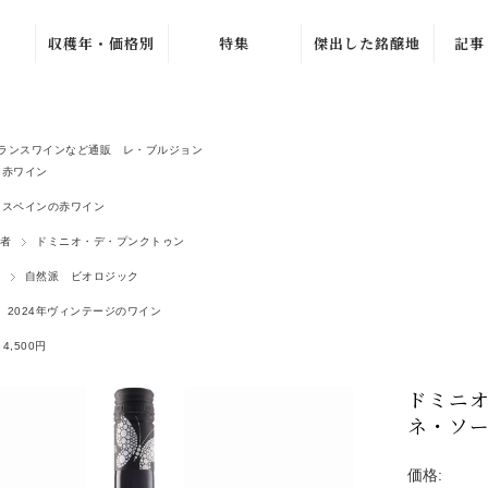
収穫年・価格別
特集
傑出した銘醸地
記事
ュ
ブルゴーニュ・グラン・
〜1979年
バック・ヴィンテ
ワ
ージ
1980年〜1989年
ラ・シ
ニュ
ブルゴーニュ・プルミエ
新着ワイン
ランスワインなど通販 レ・ブルジョン
1990年〜1999年
シャンパーニュ・グラン
赤ワイン
売れ筋ワイン
ル
ュ
2000年〜2009年
スペインの赤ワイン
おすすめワイン
ルー
ジュヴレ・シャンベルタ
2010年〜2019年
者
ドミニオ・デ・プンクトゥン
夏のワインセール
オリヴ
シャンボール・ミュジニ
2020年〜
自然派 ビオロジック
北イタリア特集
ヴォーヌ・ロマネ
ラ・プ
ノンヴィンテージ
2024年ヴィンテージのワイン
よりどり 4 本、
4,500 円
G. 
ムルソー
〜1,999円
4,500円
2 本 15%、3 本
ピュリニー・モンラッシ
2,000円〜4,999
20% OFF
マルセ
円
ドミニ
シャサーニュ・モンラッ
よりどり 3 本、
ジトン
5,000円〜9,999
ネ・ソー
5,940 円
エ
ア
円
ピエモンテ
AC ブルゴーニ
カーヴ
10,000円〜
ュ・セール
価格:
トスカーナ