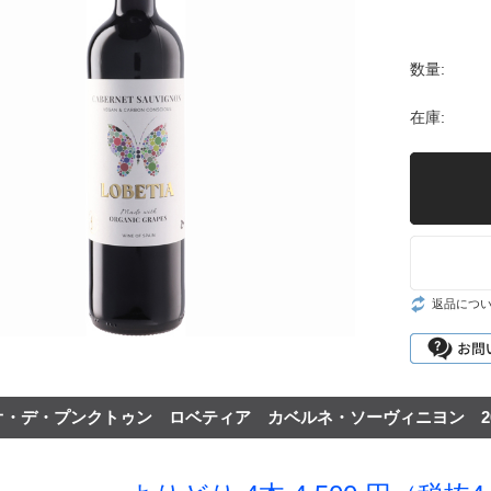
シャンパーニュ・
ベルン
ポート
セール
リア
マデイラ
ピノ・ノワール特
神の
数量:
集
ランド
試飲
ジャケ買いワイン
在庫:
お得なワインセッ
ト
神の雫ワイン
試飲レポート
お客様のレビュー
返品につ
オ・デ・プンクトゥン ロベティア カベルネ・ソーヴィニヨン 20