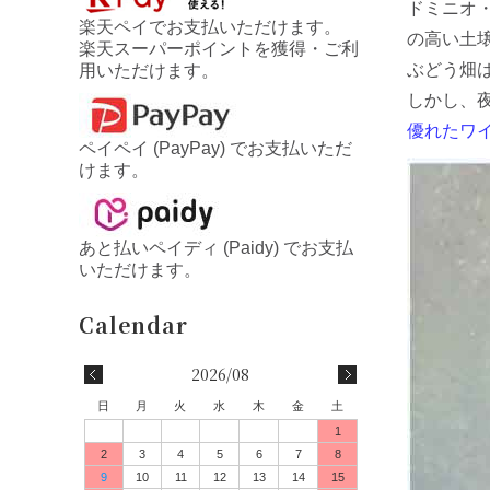
ドミニオ
楽天ペイでお支払いただけます。
の高い土
楽天スーパーポイントを獲得・ご利
ぶどう畑
用いただけます。
しかし、
優れたワ
ペイペイ (PayPay) でお支払いただ
けます。
あと払いペイディ (Paidy) でお支払
いただけます。
2026/08
日
月
火
水
木
金
土
1
2
3
4
5
6
7
8
9
10
11
12
13
14
15