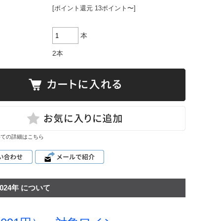
[ポイント還元 13ポイント〜]
ハルト・コ
ッホ
雫ワイン
本
レポート
2本
いての詳細はこちら
24年 について