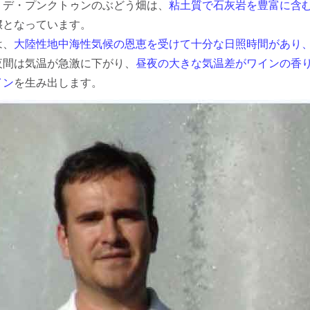
・デ・プンクトゥンのぶどう畑は、
粘土質で石灰岩を豊富に含
壌となっています。
は、
大陸性地中海性気候の恩恵を受けて十分な日照時間があり
夜間は気温が急激に下がり、
昼夜の大きな気温差がワインの香
イン
を生み出します。