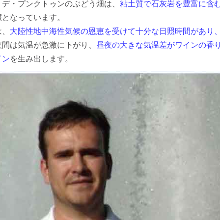
・デ・プンクトゥンのぶどう畑は、
粘土質で石灰岩を豊富に含
壌となっています。
は、
大陸性地中海性気候の恩恵を受けて十分な日照時間があり
夜間は気温が急激に下がり、
昼夜の大きな気温差がワインの香
イン
を生み出します。