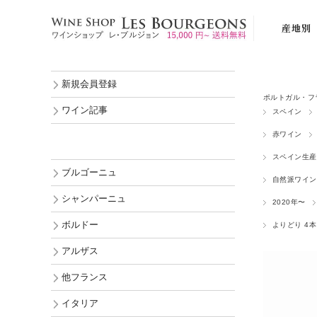
産地別
ブルゴーニ
新規会員登録
シャンパー
ポルトガル・フ
ボルドー
ワイン記事
スペイン
アルザス
赤ワイン
他フランス
スペイン生産
ブルゴーニュ
イタリア
自然派ワイン
シャンパーニュ
2020年〜
スペイン
ボルドー
よりどり 4本 
ポルトガル
アルザス
ドイツ
オーストリ
他フランス
ルーマニア
イタリア