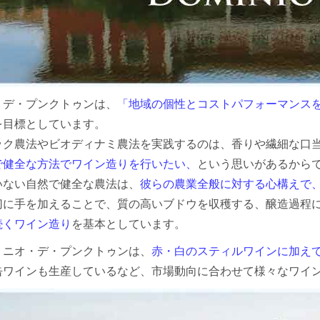
・デ・プンクトゥンは、
「地域の個性とコストパフォーマンス
を目標としています。
ック農法やビオディナミ農法を実践するのは、香りや繊細な口
で健全な方法でワイン造りを行いたい、
という思いがあるから
いない自然で健全な農法は、
彼らの農業全般に対する心構えで
切に手を加えることで、質の高いブドウを収穫する、醸造過程
続くワイン造り
を基本としています。
ミニオ・デ・プンクトゥンは、
赤・白のスティルワインに加え
缶ワインも生産しているなど、市場動向に合わせて様々なワイ