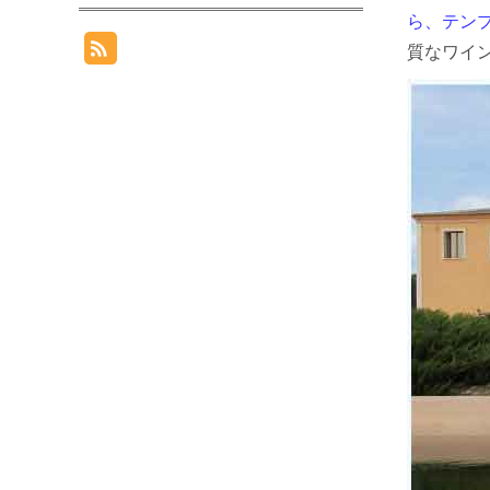
ら、テン
質なワイ