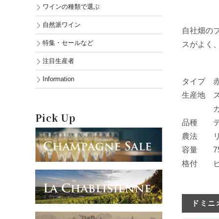
よりど
ワインの種類で選ぶ
自然派ワイン
自社畑の
特集・セールなど
スがよく
注目生産者
Information
タイプ 
生産地 
カステ
Pick Up
品種 テン
農法 リ
容量 75
格付 ビ
ドミニオ