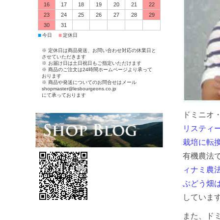
16
17
18
19
20
21
22
23
24
25
26
27
28
29
30
31
■
■
今日
定休日
※ 定休日は商品発送、お問い合わせ対応の休業日と
させていただきます
※ お届け日は土日祝日もご指定いただけます
※ 商品のご注文は24時間ホームページより承って
おります
※ 商品や発送についてのお問合せはメール
shopmaster@lesbourgeons.co.jp
にて承っております
ドミニオ
リスティー
栽培に転
有機農法
ィナミ農
ぶどう畑
していま
また、ド