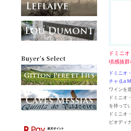
ドミニオ
Buyer’s Select
頃感抜群
ドミニオ・デ
チャ (La M
ワインを
ドミニオ
を持って
ドミニオ
ビオディ