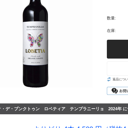
シャンパーニュ・
ベルン
ポート
セール
リア
マデイラ
ピノ・ノワール特
神の
数量:
集
ランド
試飲
ジャケ買いワイン
在庫:
お得なワインセッ
ト
神の雫ワイン
試飲レポート
お客様のレビュー
返品につ
・デ・プンクトゥン ロベティア テンプラニーリョ 2024年 に