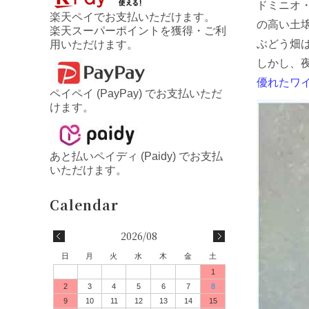
ドミニオ
楽天ペイでお支払いただけます。
の高い土
楽天スーパーポイントを獲得・ご利
ぶどう畑
用いただけます。
しかし、
優れたワ
ペイペイ (PayPay) でお支払いただ
けます。
あと払いペイディ (Paidy) でお支払
いただけます。
2026/08
日
月
火
水
木
金
土
1
2
3
4
5
6
7
8
9
10
11
12
13
14
15