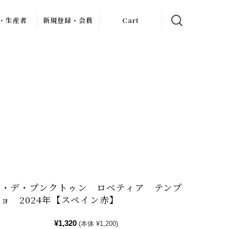
・生産者
新規登録・会員
Cart
クリュ
イン記事
新規会員登録
ャブリジェ
My Page
・クリュ
ンヌ
お客様のレビュー
・クリ
フレーヴ
・デュモン
ン
ィエ・ジュ
ー
アン
ス・ドール
ロブロ・マル
シャン
ェ
ル・ダイス
オ・デ・プンクトゥン ロベティア テンプ
シェ
・ペール・
ョ 2024年【スペイン赤】
・フィス
ェス・メッ
シアス
¥1,320
(本体 ¥1,200)