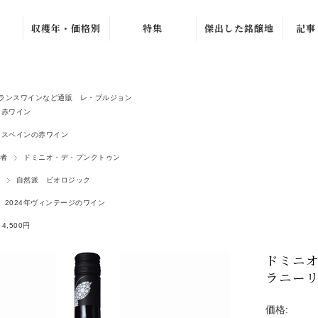
収穫年・価格別
特集
傑出した銘醸地
記事
ュ
ブルゴーニュ・グラン・
〜1979年
バック・ヴィンテ
ワ
ージ
1980年〜1989年
ラ・シ
ニュ
ブルゴーニュ・プルミエ
新着ワイン
ランスワインなど通販 レ・ブルジョン
1990年〜1999年
シャンパーニュ・グラン
赤ワイン
売れ筋ワイン
ル
ュ
2000年〜2009年
スペインの赤ワイン
おすすめワイン
ルー
ジュヴレ・シャンベルタ
2010年〜2019年
者
ドミニオ・デ・プンクトゥン
夏のワインセール
オリヴ
シャンボール・ミュジニ
2020年〜
自然派 ビオロジック
北イタリア特集
ヴォーヌ・ロマネ
ラ・プ
ノンヴィンテージ
2024年ヴィンテージのワイン
よりどり 4 本、
4,500 円
G. 
ムルソー
〜1,999円
4,500円
2 本 15%、3 本
ピュリニー・モンラッシ
2,000円〜4,999
20% OFF
マルセ
円
ドミニ
シャサーニュ・モンラッ
よりどり 3 本、
ジトン
5,000円〜9,999
ラニーリ
5,940 円
エ
ア
円
ピエモンテ
AC ブルゴーニ
カーヴ
10,000円〜
ュ・セール
価格:
トスカーナ