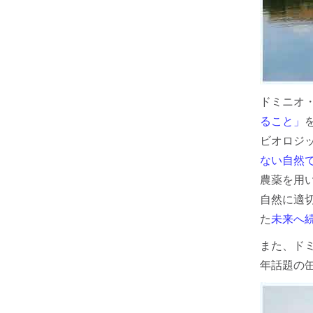
ドミニオ
ること」
ビオロジ
ない自然
農薬を用
自然に適
た
未来へ
また、ド
年話題の